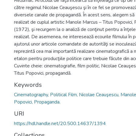
Rezumat: Articolul de faţă încearcă să înţeleagă ce tip de 
către regimul Nicolae Ceauşescu şi în ce fel se promovează
diversele canale de propagandă. În acest sens, alegem să 
realizat de cuplul artistic Manole Marcus – Titus Popovici,
(1972), şi recurgem la o analiză de conţinut pentru a înţele
realizat. De asemenea, ne interesează ecourile filmului în p
ajutorul unor articole comandate de autorităţi se inoculeaz
reprezintă cea mai importantă realizare cinematografică a 
etalon pentru producţiile politice care trebuie făcute din 
Cuvinte cheie: cinematografie, film politic, Nicolae Ceauş
Titus Popovici, propagandă.
Keywords
Cinematography, Political Film, Nicolae Ceauşescu, Manole
Popovici, Propaganda.
URI
https://hdl.handle.net/20.500.14637/1394
Collections