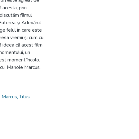
film este agreat de
 acesta, prin
discutăm filmul
 Puterea şi Adevărul
ge felul în care este
resa vremii şi cum cu
ă ideea că acest film
momentului, un
acest moment încolo.
escu, Manole Marcus,
 Marcus, Titus