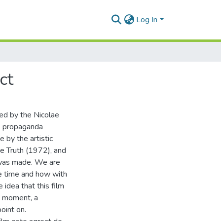
Log In
ct
ved by the Nicolae
s propaganda
 by the artistic
e Truth (1972), and
 was made. We are
he time and how with
 idea that this film
e moment, a
oint on.