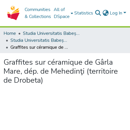
Communities
All of
Statistics
Log In
& Collections
DSpace
Home
Studia Universitatis Babeș-Bolyai Collection
Studia Universitatis Babeș-Bolyai Historia
Graffites sur céramique de Gârla Mare, dép. de Mehedinţi (territoire de Drobeta)
Graffites sur céramique de Gârla
Mare, dép. de Mehedinţi (territoire
de Drobeta)