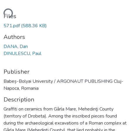
ding...
Files
571.pdf
(588.36 KB)
Authors
DANA, Dan
DINULESCU, Paul
Publisher
Babeș-Bolyai University / ARGONAUT PUBLISHING Cluj-
Napoca, Romania
Description
Graffiti on ceramics from Gârla Mare, Mehedinţi County
(territory of Drobeta). Among the inscribed pieces found
during the archaeological excavations of a Roman complex at
Gârla Mare (Mehedinţi County), that lied probably in the