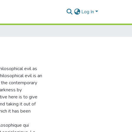
Log In
ilosophical evil as
ilosophical evil is an
 in the contemporary
 darkness by
ive here is to give
nd taking it out of
which it has been
losophique qui