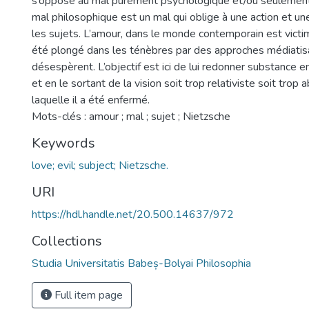
s’oppose au mal purement psychologique et/ou seulement
mal philosophique est un mal qui oblige à une action et un
les sujets. L’amour, dans le monde contemporain est victim
été plongé dans les ténèbres par des approches médiatis
désespèrent. L’objectif est ici de lui redonner substance en
et en le sortant de la vision soit trop relativiste soit trop
laquelle il a été enfermé.
Mots-clés : amour ; mal ; sujet ; Nietzsche
Keywords
love; evil; subject; Nietzsche.
URI
https://hdl.handle.net/20.500.14637/972
Collections
Studia Universitatis Babeș-Bolyai Philosophia
Full item page