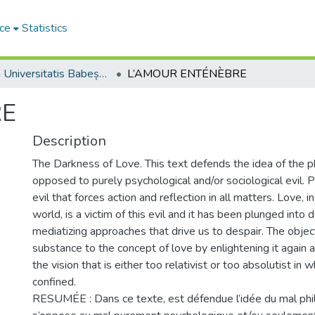
ce
Statistics
Studia Universitatis Babeș-Bolyai Philosophia
L’AMOUR ENTÉNÈBRE
RE
Description
The Darkness of Love. This text defends the idea of the ph
opposed to purely psychological and/or sociological evil. Ph
evil that forces action and reflection in all matters. Love,
world, is a victim of this evil and it has been plunged into
mediatizing approaches that drive us to despair. The object
substance to the concept of love by enlightening it again a
the vision that is either too relativist or too absolutist in 
confined.
RESUMÉE : Dans ce texte, est défendue l’idée du mal phi