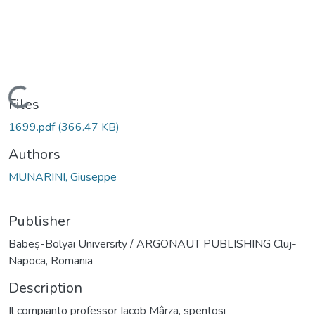
Loading...
Files
1699.pdf
(366.47 KB)
Authors
MUNARINI, Giuseppe
Publisher
Babeș-Bolyai University / ARGONAUT PUBLISHING Cluj-
Napoca, Romania
Description
Il compianto professor Iacob Mârza, spentosi