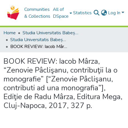
Communities
All of
Statistics
Log In
& Collections
DSpace
Home
Studia Universitatis Babeș-Bolyai Collection
Studia Universitatis Babeș-Bolyai Historia
BOOK REVIEW: Iacob Mârza, “Zenovie Pâclişanu, contribuţii la o monografie” [“Zenovie Pâclişanu, contributi ad una monografia”], Ediţie de Radu Mârza, Editura Mega, Cluj-Napoca, 2017, 327 p.
BOOK REVIEW: Iacob Mârza,
“Zenovie Pâclişanu, contribuţii la o
monografie” [“Zenovie Pâclişanu,
contributi ad una monografia”],
Ediţie de Radu Mârza, Editura Mega,
Cluj-Napoca, 2017, 327 p.