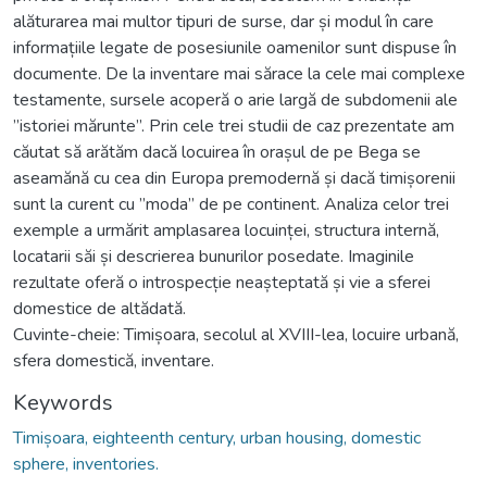
alăturarea mai multor tipuri de surse, dar și modul în care
informațiile legate de posesiunile oamenilor sunt dispuse în
documente. De la inventare mai sărace la cele mai complexe
testamente, sursele acoperă o arie largă de subdomenii ale
”istoriei mărunte”. Prin cele trei studii de caz prezentate am
căutat să arătăm dacă locuirea în orașul de pe Bega se
aseamănă cu cea din Europa premodernă și dacă timișorenii
sunt la curent cu ”moda” de pe continent. Analiza celor trei
exemple a urmărit amplasarea locuinței, structura internă,
locatarii săi și descrierea bunurilor posedate. Imaginile
rezultate oferă o introspecție neașteptată și vie a sferei
domestice de altădată.
Cuvinte-cheie: Timișoara, secolul al XVIII-lea, locuire urbană,
sfera domestică, inventare.
Keywords
Timișoara, eighteenth century, urban housing, domestic
sphere, inventories.