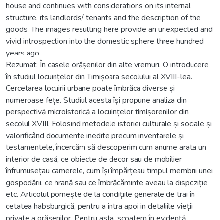
house and continues with considerations on its internal
structure, its landlords/ tenants and the description of the
goods. The images resulting here provide an unexpected and
vivid introspection into the domestic sphere three hundred
years ago.
Rezumat: În casele orășenilor din alte vremuri. O introducere
în studiul locuințelor din Timișoara secolului al XVIII-lea.
Cercetarea locuirii urbane poate îmbrăca diverse și
numeroase fețe. Studiul acesta își propune analiza din
perspectivă microistorică a locuințelor timișorenilor din
secolul XVIII. Folosind metodele istoriei culturale și sociale și
valorificând documente inedite precum inventarele și
testamentele, încercăm să descoperim cum anume arata un
interior de casă, ce obiecte de decor sau de mobilier
înfrumusețau camerele, cum își împărțeau timpul membrii unei
gospodării, ce hrană sau ce îmbrăcăminte aveau la dispoziție
etc. Articolul pornește de la condițiile generale de trai în
cetatea habsburgică, pentru a intra apoi in detaliile vieții
private a orășenilor. Pentru asta, scoatem în evidență