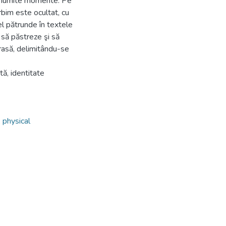
în anumite momente. Pe
bim este ocultat, cu
 el pătrunde în textele
 să păstreze şi să
 rasă, delimitându-se
tă, identitate
 physical