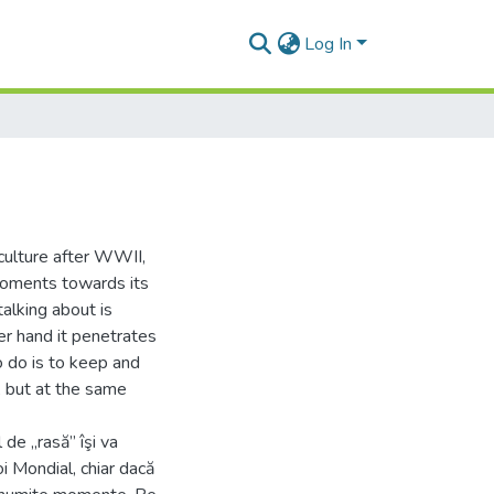
Log In
 culture after WWII,
moments towards its
alking about is
er hand it penetrates
o do is to keep and
, but at the same
de „rasă” îşi va
i Mondial, chiar dacă