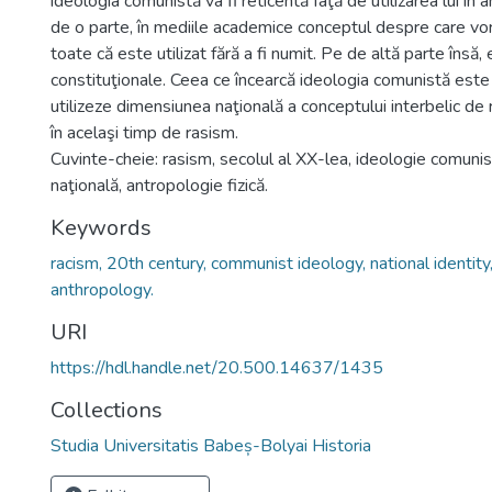
ideologia comunistă va fi reticentă faţă de utilizarea lui 
de o parte, în mediile academice conceptul despre care vor
toate că este utilizat fără a fi numit. Pe de altă parte însă,
constituţionale. Ceea ce încearcă ideologia comunistă este
utilizeze dimensiunea naţională a conceptului interbelic de
în acelaşi timp de rasism.
Cuvinte-cheie: rasism, secolul al XX-lea, ideologie comunis
naţională, antropologie fizică.
Keywords
racism, 20th century, communist ideology, national identity,
anthropology.
URI
https://hdl.handle.net/20.500.14637/1435
Collections
Studia Universitatis Babeș-Bolyai Historia