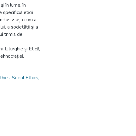
i în lume, în
 specificul eticii
 inclusiv, așa cum a
i, a societății și a
i trimis de
, Liturghie și Etică,
ehnocrației.
hics, Social Ethics,