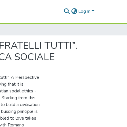
Log In
FRATELLI TUTTI”.
ICA SOCIALE
tutti”. A Perspective
ng that it is
stian social ethics -
 Starting from this
o build a civilisation
uilding principle is
abled to love takes
s with Romano