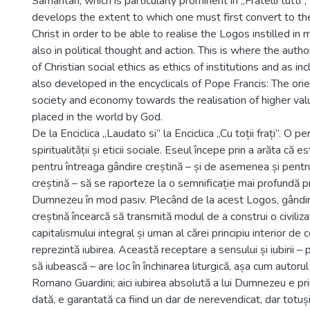
Samaritan, which is particularly prominent in „Fratelli tutti”
develops the extent to which one must first convert to th
Christ in order to be able to realise the Logos instilled in
also in political thought and action. This is where the auth
of Christian social ethics as ethics of institutions and as inc
also developed in the encyclicals of Pope Francis: The orie
society and economy towards the realisation of higher val
placed in the world by God.
De la Enciclica „Laudato si” la Enciclica „Cu toții frați”. O 
spiritualității și eticii sociale. Eseul începe prin a arăta că
pentru întreaga gândire creștină – și de asemenea și pentru
creștină – să se raporteze la o semnificație mai profundă p
Dumnezeu în mod pasiv. Plecând de la acest Logos, gândir
creștină încearcă să transmită modul de a construi o civiliz
capitalismului integral și uman al cărei principiu interior de c
reprezintă iubirea. Această receptare a sensului și iubirii – 
să iubească – are loc în închinarea liturgică, așa cum autoru
Romano Guardini; aici iubirea absolută a lui Dumnezeu e pr
dată, e garantată ca fiind un dar de nerevendicat, dar totuși