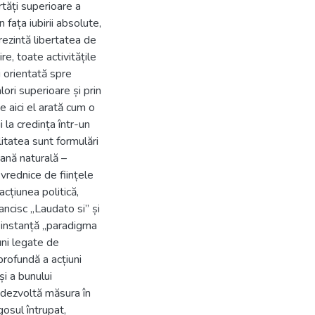
rtăți superioare a
n fața iubirii absolute,
rezintă libertatea de
e, toate activitățile
 orientată spre
ori superioare și prin
e aici el arată cum o
i la credința într-un
itatea sunt formulări
ană naturală –
 vrednice de ființele
cțiunea politică,
ancisc „Laudato si” și
imă instanță „paradigma
uni legate de
 profundă a acțiuni
și a bunului
l dezvoltă măsura în
osul întrupat,