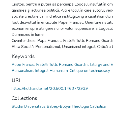
Cristos, pentru a putea să perceapă Logosul insuflat în om ș
gândirea și acțiunea politică. Aici e locul în care autorul vede
sociale creștine ca fiind etica instituțiilor și a capitalismului
fost dezvoltat în enciclicile Papei Francisc: Orientarea statulu
economiei spre atingerea unor valori superioare, a Logosulu
Dumnezeu în lume.
Cuvinte-cheie: Papa Francisc, Fratelli Tutti, Romano Guardini
Etica Socială, Personalismul, Umanismul integral, Critică a t
Keywords
Pope Francis, Fratelli Tutti, Romano Guardini, Liturgy and Et
Personalism, Integral Humanism, Critique on technocracy
URI
https://hdl.handle.net/20.500.14637/2939
Collections
Studia Universitatis Babeş-Bolyai Theologia Catholica