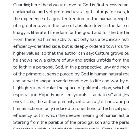
Guardini; here the absolute love of God is first received 
unclaimable and yet profoundly vital gift. Liturgy focuses, l
the experience of a greater freedom of the human being to
of a greater love, in the face of absolute love, in the face o
liturgy is liberated freedom for the good and for the better,
From there, all human activity not only has a technical-ins
efficiency-oriented side, but is deeply ordered towards the
higher values, so that the author can say: Culture grows ou
he shows how a culture of law and ethics unfolds from th
to faith in a personal God. In this perspective, law and mor
of the primordial sense placed by God in human natural re
and serve to shape a world conducive to life and worthy o
highlights in particular the space of political action, which 
especially in Pope Francis’ encyclicals „Laudato si” and „Frat
encyclicals, the author primarily criticises a „technocratic p
human action is only reduced to questions of technical poss
efficiency, but in which the deeper meaning of human actio
Starting from the parable of the prodigal son and the par