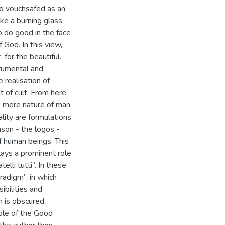
and vouchsafed as an
ike a burning glass,
 do good in the face
f God. In this view,
 for the beautiful.
trumental and
 realisation of
t of cult. From here,
e mere nature of man
ality are formulations
ason - the logos -
f human beings. This
plays a prominent role
elli tutti”. In these
aradigm”, in which
ibilities and
n is obscured.
able of the Good