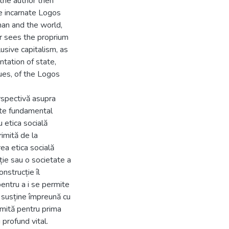
, the author then
e incarnate Logos
 man and the world,
or sees the proprium
lusive capitalism, as
ntation of state,
ues, of the Logos
perspectivă asupra
 este fundamental
 etica socială
rimită de la
ea etica socială
ație sau o societate a
onstrucție îl
pentru a i se permite
l susține împreună cu
imită pentru prima
 profund vital.