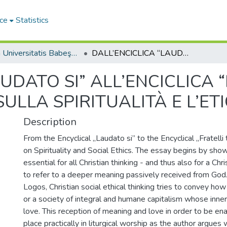
ce
Statistics
Studia Universitatis Babeş-Bolyai Theologia Catholica
DALL’ENCICLICA “LAUDATO SI” ALL’ENCICLICA “FRATELLI TUTTI”. UNA PROSPETTIVA SULLA SPIRITUALITÀ E L’ETICA SOCIALE
UDATO SI” ALL’ENCICLICA “
ULLA SPIRITUALITÀ E L’ET
Description
From the Encyclical „Laudato si” to the Encyclical „Fratelli 
on Spirituality and Social Ethics. The essay begins by showi
essential for all Christian thinking - and thus also for a Chri
to refer to a deeper meaning passively received from God.
Logos, Christian social ethical thinking tries to convey how t
or a society of integral and humane capitalism whose inner b
love. This reception of meaning and love in order to be en
place practically in liturgical worship as the author argue