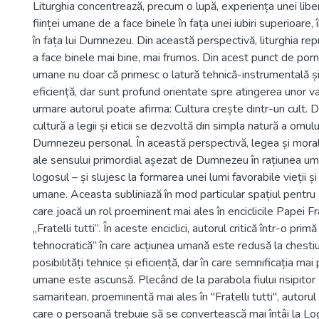
Liturghia concentrează, precum o lupă, experiența unei libe
ființei umane de a face binele în fața unei iubiri superioare, î
în fața lui Dumnezeu. Din această perspectivă, liturghia rep
a face binele mai bine, mai frumos. Din acest punct de pornir
umane nu doar că primesc o latură tehnică-instrumentală și
eficiență, dar sunt profund orientate spre atingerea unor val
urmare autorul poate afirma: Cultura crește dintr-un cult. D
cultură a legii și eticii se dezvoltă din simpla natură a omulu
Dumnezeu personal. În această perspectivă, legea și moral
ale sensului primordial așezat de Dumnezeu în rațiunea um
logosul – și slujesc la formarea unei lumi favorabile vieții și
umane. Aceasta subliniază în mod particular spațiul pentru a
care joacă un rol proeminent mai ales în enciclicile Papei Fr
„Fratelli tutti”. În aceste enciclici, autorul critică într-o pr
tehnocratică” în care acțiunea umană este redusă la chesti
posibilități tehnice și eficiență, dar în care semnificația mai
umane este ascunsă. Plecând de la parabola fiului risipitor 
samaritean, proeminentă mai ales în "Fratelli tutti", autoru
care o persoană trebuie să se convertească mai întâi la Log