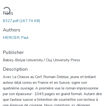
ding...
Files
8327.pdf
(167.74 KB)
Authors
MERCIER, Paul
Publisher
Babeș-Bolyai University / Cluj University Press
Description
Avec La Chasse au Cerf, Romain Deblüe, jeune et brillant
auteur déjà connu en France et en Suisse, signe son
quatrième ouvrage. A première vue le roman impressionne
par son épaisseur : 1045 pages en grand format. Autant dire
que l’auteur suisse a l’intention de soumettre son lecteur à
une épreuve de courage. Nous comptons, ici, dégager