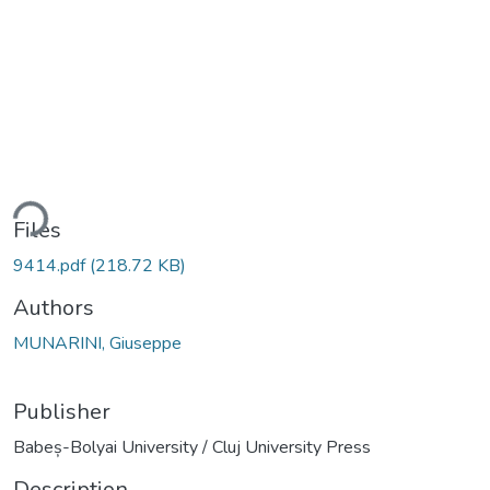
ding...
Files
9414.pdf
(218.72 KB)
Authors
MUNARINI, Giuseppe
Publisher
Babeș-Bolyai University / Cluj University Press
Description