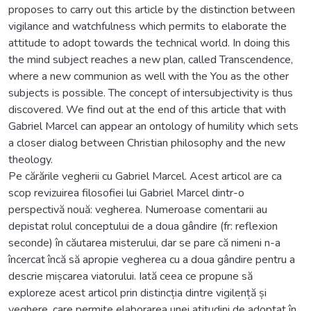
proposes to carry out this article by the distinction between
vigilance and watchfulness which permits to elaborate the
attitude to adopt towards the technical world. In doing this
the mind subject reaches a new plan, called Transcendence,
where a new communion as well with the You as the other
subjects is possible. The concept of intersubjectivity is thus
discovered. We find out at the end of this article that with
Gabriel Marcel can appear an ontology of humility which sets
a closer dialog between Christian philosophy and the new
theology.
Pe cărările vegherii cu Gabriel Marcel. Acest articol are ca
scop revizuirea filosofiei lui Gabriel Marcel dintr-o
perspectivă nouă: vegherea. Numeroase comentarii au
depistat rolul conceptului de a doua gândire (fr: reflexion
seconde) în căutarea misterului, dar se pare că nimeni n-a
încercat încă să apropie vegherea cu a doua gândire pentru a
descrie mișcarea viatorului. Iată ceea ce propune să
exploreze acest articol prin distincția dintre vigilență și
veghere, care permite elaborarea unei atitudini de adoptat în