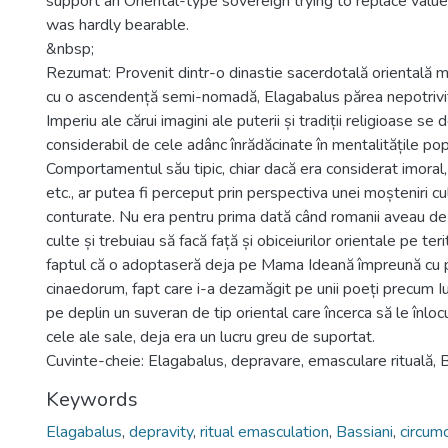
support an Oriental-type sovereign trying to replace value
was hardly bearable.
&nbsp;
Rezumat: Provenit dintr-o dinastie sacerdotală orientală
cu o ascendență semi-nomadă, Elagabalus părea nepotrivi
Imperiu ale cărui imagini ale puterii și tradiții religioase s
considerabil de cele adânc înrădăcinate în mentalitățile pop
Comportamentul său tipic, chiar dacă era considerat imoral
etc., ar putea fi perceput prin perspectiva unei moșteniri cu
conturate. Nu era pentru prima dată când romanii aveau de
culte și trebuiau să facă față și obiceiurilor orientale pe terit
faptul că o adoptaseră deja pe Mama Ideană împreună cu p
cinaedorum, fapt care i-a dezamăgit pe unii poeți precum I
pe deplin un suveran de tip oriental care încerca să le înlocu
cele ale sale, deja era un lucru greu de suportat.
Cuvinte-cheie: Elagabalus, depravare, emasculare rituală, B
Keywords
Elagabalus
,
depravity
,
ritual emasculation
,
Bassiani
,
circumc