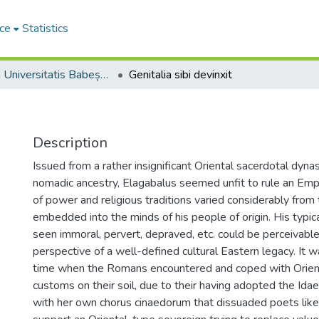
ce
Statistics
Studia Universitatis Babeș-Bolyai Historia
Genitalia sibi devinxit
Description
Issued from a rather insignificant Oriental sacerdotal dyna
nomadic ancestry, Elagabalus seemed unfit to rule an Em
of power and religious traditions varied considerably from
embedded into the minds of his people of origin. His typica
seen immoral, pervert, depraved, etc. could be perceivabl
perspective of a well-defined cultural Eastern legacy. It wa
time when the Romans encountered and coped with Orient
customs on their soil, due to their having adopted the Id
with her own chorus cinaedorum that dissuaded poets like J