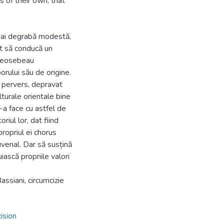
s of their own, that
 mai degrabă modestă,
t să conducă un
e deosebeau
orului său de origine.
, pervers, depravat
lturale orientale bine
-a face cu astfel de
oriul lor, dat fiind
ropriul ei chorus
uvenal. Dar să susțină
iască propriile valori
assiani, circumcizie
ision