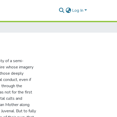
Log In
sty of a semi-
pire whose imagery
 those deeply
l conduct, even if
e through the
s not for the first
al cults and
aean Mother along
uvenal. But to fully