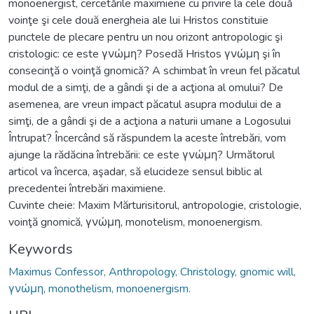
monoenergist, cercetările maximiene cu privire la cele două
voinţe şi cele două energheia ale lui Hristos constituie
punctele de plecare pentru un nou orizont antropologic şi
cristologic: ce este γνώμη? Posedă Hristos γνώμη şi în
consecinţă o voinţă gnomică? A schimbat în vreun fel păcatul
modul de a simţi, de a gândi şi de a acţiona al omului? De
asemenea, are vreun impact păcatul asupra modului de a
simţi, de a gândi şi de a acţiona a naturii umane a Logosului
Întrupat? Încercând să răspundem la aceste întrebări, vom
ajunge la rădăcina întrebării: ce este γνώμη? Următorul
articol va încerca, aşadar, să elucideze sensul biblic al
precedentei întrebări maximiene.
Cuvinte cheie: Maxim Mărturisitorul, antropologie, cristologie,
voinţă gnomică, γνώμη, monotelism, monoenergism.
Keywords
Maximus Confessor, Anthropology, Christology, gnomic will,
γνώμη, monothelism, monoenergism.