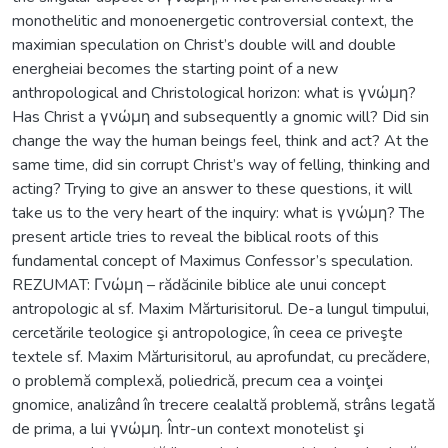
monothelitic and monoenergetic controversial context, the
maximian speculation on Christ’s double will and double
energheiai becomes the starting point of a new
anthropological and Christological horizon: what is γνώμη?
Has Christ a γνώμη and subsequently a gnomic will? Did sin
change the way the human beings feel, think and act? At the
same time, did sin corrupt Christ’s way of felling, thinking and
acting? Trying to give an answer to these questions, it will
take us to the very heart of the inquiry: what is γνώμη? The
present article tries to reveal the biblical roots of this
fundamental concept of Maximus Confessor’s speculation.
REZUMAT: Γνώμη – rădăcinile biblice ale unui concept
antropologic al sf. Maxim Mărturisitorul. De-a lungul timpului,
cercetările teologice şi antropologice, în ceea ce priveşte
textele sf. Maxim Mărturisitorul, au aprofundat, cu precădere,
o problemă complexă, poliedrică, precum cea a voinţei
gnomice, analizând în trecere cealaltă problemă, strâns legată
de prima, a lui γνώμη. Într-un context monotelist şi