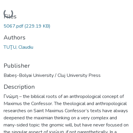
Loading...
Files
5067.pdf
(229.19 KB)
Authors
TUŢU, Claudiu
Publisher
Babeș-Bolyai University / Cluj University Press
Description
Γνώμη – the biblical roots of an anthropological concept of
Maximus the Confessor. The theological and anthropological
researches on Saint Maximus Confessor’s texts have always
deepened the maximian thinking on a very complex and
many-sided topic: the gnomic will, but have never focused on
the singular aspect of γνώμη, if not parenthetically. In a