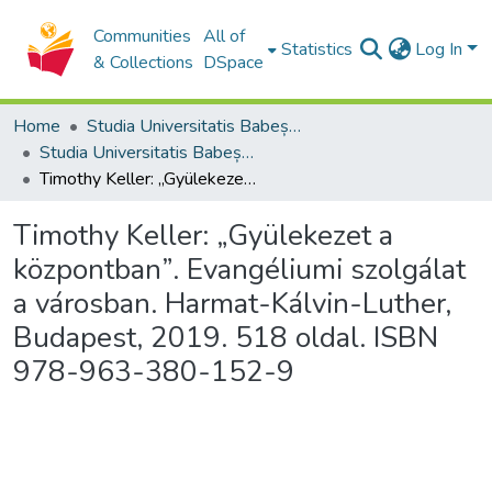
Communities
All of
Statistics
Log In
& Collections
DSpace
Home
Studia Universitatis Babeș-Bolyai Collection
Studia Universitatis Babeș-Bolyai Theologia Reformata Transylvanica
Timothy Keller: „Gyülekezet a központban”. Evangéliumi szolgálat a városban. Harmat-Kálvin-Luther, Budapest, 2019. 518 oldal. ISBN 978-963-380-152-9
Timothy Keller: „Gyülekezet a
központban”. Evangéliumi szolgálat
a városban. Harmat-Kálvin-Luther,
Budapest, 2019. 518 oldal. ISBN
978-963-380-152-9