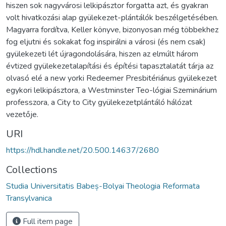
hiszen sok nagyvárosi lelkipásztor forgatta azt, és gyakran
volt hivatkozási alap gyülekezet-plántálók beszélgetésében.
Magyarra fordítva, Keller könyve, bizonyosan még többekhez
fog eljutni és sokakat fog inspirálni a városi (és nem csak)
gyülekezeti lét újragondolására, hiszen az elmúlt három
évtized gyülekezetalapítási és építési tapasztalatát tárja az
olvasó elé a new yorki Redeemer Presbitériánus gyülekezet
egykori lelkipásztora, a Westminster Teo-lógiai Szeminárium
professzora, a City to City gyülekezetplántáló hálózat
vezetője.
URI
https://hdl.handle.net/20.500.14637/2680
Collections
Studia Universitatis Babeș-Bolyai Theologia Reformata
Transylvanica
Full item page