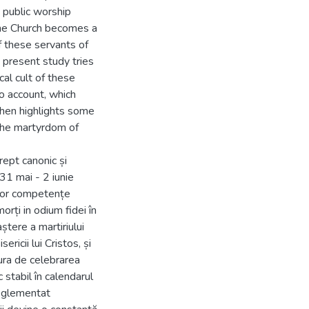
d public worship
the Church becomes a
of these servants of
e present study tries
cal cult of these
to account, which
 then highlights some
 the martyrdom of
rept canonic și
(31 mai - 2 iunie
ilor competențe
orți in odium fidei în
ștere a martiriului
ericii lui Cristos, și
cura de celebrarea
 stabil în calendarul
 reglementat