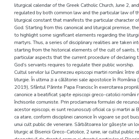
liturgical calendar of the Greek Catholic Church, June 2, an
regulated by both common law and the particular law of 
liturgical constant that manifests the particular character 
God. Starting from this canonical and liturgical premise, th
to highlight some significant elements regarding the liturgi
martyrs. Thus, a series of disciplinary realities are taken in
starting from the historical elements of the cult of saints,
particular aspects that the current procedure of declaring
God’s servants requires to regulate their public worship.
Cultul servilor lui Dumnezeu episcopi martiri români: între d
liturgie. În ultima zi a călătoriei sale apostolice în România 
2019), Sfântul Părinte Papa Francisc în exercitarea propri
canonice a beatificat șapte episcopi greco-catolici români m
închisorile comuniste. Prin proclamarea formulei de recunoa
acestor episcopi, ei sunt recunoscuți oficial ca și martiri ai Bis
ca atare, conform disciplinei canonice în vigoare se pot bu
unui cult public de venerare. Sărbătoarea lor găsește un loc
liturgic al Bisericii Greco-Catolice, 2 iunie, iar cultul public