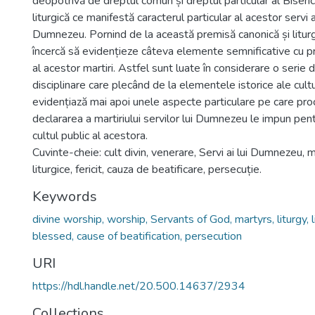
deopotrivă de dreptul comun și dreptul particular al Biseri
liturgică ce manifestă caracterul particular al acestor servi ai
Dumnezeu. Pornind de la această premisă canonică și liturgi
încercă să evidențieze câteva elemente semnificative cu privi
al acestor martiri. Astfel sunt luate în considerare o serie d
disciplinare care plecând de la elementele istorice ale cultul
evidențiază mai apoi unele aspecte particulare pe care pr
declararea a martiriului servilor lui Dumnezeu le impun pe
cultul public al acestora.
Cuvinte-cheie: cult divin, venerare, Servi ai lui Dumnezeu, mar
liturgice, fericit, cauza de beatificare, persecuție.
Keywords
divine worship, worship, Servants of God, martyrs, liturgy, li
blessed, cause of beatification, persecution
URI
https://hdl.handle.net/20.500.14637/2934
Collections