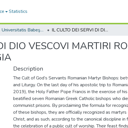
ce
Statistics
Studia Universitatis Babeş-Bolyai Theologia Catholica
IL CULTO DEI SERVI DI DIO VESCOVI MARTIRI ROMENI: FRA DIRITTO CANONICO E LITURGIA
 DI DIO VESCOVI MARTIRI R
GIA
Description
The Cult of God’s Servants Romanian Martyr Bishops: b
and Liturgy. On the last day of his apostolic trip to Roman
2019), the Holy Father Pope Francis in the exercise of hi
beatified seven Romanian Greek Catholic bishops who died 
communist prisons. By proclaiming the formula for recogn
of these bishops, they are officially recognized as martyrs
Christ, and as such, according to the canonical discipline in
the celebration of a public cult of worship. Their feast find