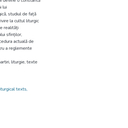
cii devine o constantă
 lui
că, studiul de față
re la cultul liturgic
e realități
ui sfinților,
ocedura actuală de
ntru a reglemente
tiri, liturgie, texte
turgical texts,