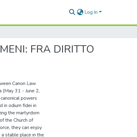
Log In
OMENI: FRA DIRITTO
etween Canon Law
ia (May 31 - June 2,
s canonical powers
in odium fidei in
izing the martyrdom
 of the Church of
 force, they can enjoy
s a stable place in the