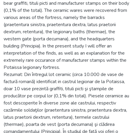
bear graffiti, tituli picti and manufacturer stamps on their body
(0,1% of the total). The ceramic wares were recovered from
various areas of the fortress, namely the barracks
(praetentura sinistra, praetentura dextra, latus praetorii
dextrum, retentura), the legionary baths (thermae), the
western gate (porta decumana), and the headquarters
building (Principia). In the present study I will offer an
interpretation of the finds, as well as an explanation for the
extremely rare occurance of manufacturer stamps within the
Potaissa legionary fortress.
Rezumat: Din întregul lot ceramic (circa 10.000 de vase de
factură romană) identificat in castrul legionar de la Potaissa,
doar 10 vase prezintă graffiti, tituli picti şi ştampile de
producător pe corpul lor (0,1% din total). Piesele ceramice au
fost descoperite în diverse zone ale castrului, respectiv
cazărmile soldaţilor (praetentura sinistra, praetentura dextra,
latus praetorii dextrum, retentura), termele castrului
(thermae), poarta de vest (porta decumana) şi clădirea
comandamentului (Principia). În studiul de faţă voi oferi o