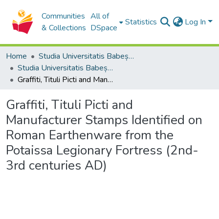
Communities
All of
Statistics
Log In
& Collections
DSpace
Home
Studia Universitatis Babeș-Bolyai Collection
Studia Universitatis Babeș-Bolyai Historia
Graffiti, Tituli Picti and Manufacturer Stamps Identified on Roman Earthenware from the Potaissa Legionary Fortress (2nd-3rd centuries AD)
Graffiti, Tituli Picti and
Manufacturer Stamps Identified on
Roman Earthenware from the
Potaissa Legionary Fortress (2nd-
3rd centuries AD)