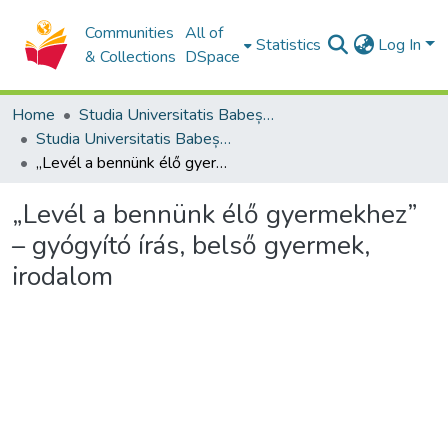
Communities
All of
Statistics
Log In
& Collections
DSpace
Home
Studia Universitatis Babeș-Bolyai Collection
Studia Universitatis Babeș-Bolyai Theologia Reformata Transylvanica
„Levél a bennünk élő gyermekhez” – gyógyító írás, belső gyermek, irodalom
„Levél a bennünk élő gyermekhez”
– gyógyító írás, belső gyermek,
irodalom