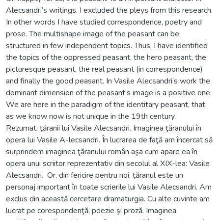
Alecsandri’s writings. I excluded the pleys from this research.
In other words I have studied correspondence, poetry and
prose. The multishape image of the peasant can be
structured in few independent topics. Thus, I have identified
the topics of the oppressed peasant, the hero peasant, the
picturesque peasant, the real peasant (in correspondence)
and finally the good peasant. In Vasile Alecsandri’s work the
dominant dimension of the peasant’s image is a positive one.
We are here in the paradigm of the identitary peasant, that
as we know now is not unique in the 19th century.
Rezumat: ţăranii lui Vasile Alecsandri. Imaginea ţăranului în
opera lui Vasile A-lecsandri. În lucrarea de faţă am încercat să
surprindem imaginea ţăranului român aşa cum apare ea în
opera unui scriitor reprezentativ din secolul al XIX-lea: Vasile
Alecsandri. Or, din fericire pentru noi, ţăranul este un
personaj important în toate scrierile lui Vasile Alecsandri. Am
exclus din această cercetare dramaturgia. Cu alte cuvinte am
lucrat pe corespondenţă, poezie şi proză. Imaginea