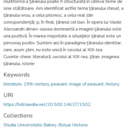
multiformă a ţăranului poate fi structurată în câteva teme de
sine stătătoare. Am identificat astfel tema ţăranului chinuit, a
ţăranului erou, a celui pitoresc, a celui real (din
corespondenţă) şi, în final, ţăranul cel bun. În opera lui Vasile
Alecsandri dimen-siunea dominantă a imaginii ţăranului este
una pozitivă. În marea majoritate a situaţiilor ţăranul este un
personaj pozitiv. Suntem aici în paradigma ţăranului identitar,
care, acum ştim, nu este unică în secolul al XIX-lea.
Cuvinte-cheie: literatură, secolul al XIX-lea, ţăran, imaginea
ţăranului, istorie
Keywords
literature, 19th century, peasant, image of peasant, history.
URI
https://hdl.handle.net/20.500.14637/1502
Collections
Studia Universitatis Babeș-Bolyai Historia