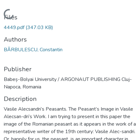
Loading...
Files
4449.pdf
(347.03 KB)
Authors
BĂRBULESCU, Constantin
Publisher
Babeș-Bolyai University / ARGONAUT PUBLISHING Cluj-
Napoca, Romania
Description
Vasile Alecsandri’s Peasants. The Peasant’s Image in Vasile
Alecsan-dri’s Work. I am trying to present in this paper the
image of the Romanian peasant as it appears in the work of a
representative writer of the 19th century: Vasile Alec-sandri.
Or, happily for us, the peasant is an important character in