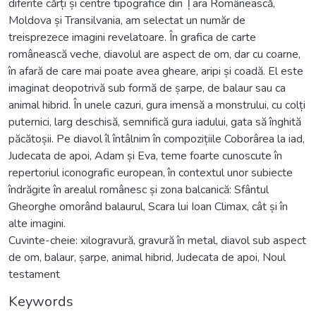
diferite cărți și centre tipografice din Țara Românească,
Moldova și Transilvania, am selectat un număr de
treisprezece imagini revelatoare. În grafica de carte
românească veche, diavolul are aspect de om, dar cu coarne,
în afară de care mai poate avea gheare, aripi și coadă. El este
imaginat deopotrivă sub formă de șarpe, de balaur sau ca
animal hibrid. În unele cazuri, gura imensă a monstrului, cu colți
puternici, larg deschisă, semnifică gura iadului, gata să înghită
păcătoșii. Pe diavol îl întâlnim în compozițiile Coborârea la iad,
Judecata de apoi, Adam și Eva, teme foarte cunoscute în
repertoriul iconografic european, în contextul unor subiecte
îndrăgite în arealul românesc și zona balcanică: Sfântul
Gheorghe omorând balaurul, Scara lui Ioan Climax, cât și în
alte imagini.
Cuvinte-cheie: xilogravură, gravură în metal, diavol sub aspect
de om, balaur, șarpe, animal hibrid, Judecata de apoi, Noul
testament
Keywords