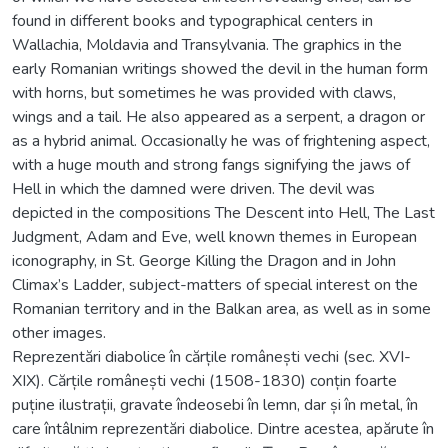
found in different books and typographical centers in
Wallachia, Moldavia and Transylvania. The graphics in the
early Romanian writings showed the devil in the human form
with horns, but sometimes he was provided with claws,
wings and a tail. He also appeared as a serpent, a dragon or
as a hybrid animal. Occasionally he was of frightening aspect,
with a huge mouth and strong fangs signifying the jaws of
Hell in which the damned were driven. The devil was
depicted in the compositions The Descent into Hell, The Last
Judgment, Adam and Eve, well known themes in European
iconography, in St. George Killing the Dragon and in John
Climax’s Ladder, subject-matters of special interest on the
Romanian territory and in the Balkan area, as well as in some
other images.
Reprezentări diabolice în cărțile românești vechi (sec. XVI-
XIX). Cărțile românești vechi (1508-1830) conțin foarte
puține ilustrații, gravate îndeosebi în lemn, dar și în metal, în
care întâlnim reprezentări diabolice. Dintre acestea, apărute în