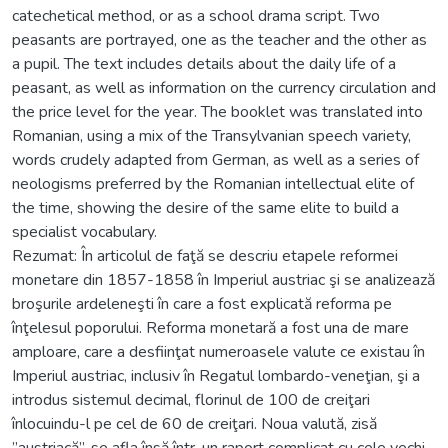
catechetical method, or as a school drama script. Two
peasants are portrayed, one as the teacher and the other as
a pupil. The text includes details about the daily life of a
peasant, as well as information on the currency circulation and
the price level for the year. The booklet was translated into
Romanian, using a mix of the Transylvanian speech variety,
words crudely adapted from German, as well as a series of
neologisms preferred by the Romanian intellectual elite of
the time, showing the desire of the same elite to build a
specialist vocabulary.
Rezumat: În articolul de faţă se descriu etapele reformei
monetare din 1857-1858 în Imperiul austriac şi se analizează
broşurile ardeleneşti în care a fost explicată reforma pe
înţelesul poporului. Reforma monetară a fost una de mare
amploare, care a desfiinţat numeroasele valute ce existau în
Imperiul austriac, inclusiv în Regatul lombardo-veneţian, şi a
introdus sistemul decimal, florinul de 100 de creiţari
înlocuindu-l pe cel de 60 de creiţari. Noua valută, zisă
”austriacă”, se afla însă într-un raport complicat cu cele vechi,