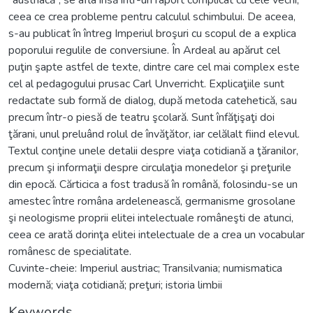
ceea ce crea probleme pentru calculul schimbului. De aceea,
s-au publicat în întreg Imperiul broşuri cu scopul de a explica
poporului regulile de conversiune. În Ardeal au apărut cel
puţin şapte astfel de texte, dintre care cel mai complex este
cel al pedagogului prusac Carl Unverricht. Explicaţiile sunt
redactate sub formă de dialog, după metoda catehetică, sau
precum într-o piesă de teatru şcolară. Sunt înfăţişaţi doi
ţărani, unul preluând rolul de învăţător, iar celălalt fiind elevul.
Textul conţine unele detalii despre viaţa cotidiană a ţăranilor,
precum şi informaţii despre circulaţia monedelor şi preţurile
din epocă. Cărticica a fost tradusă în română, folosindu-se un
amestec între româna ardelenească, germanisme grosolane
şi neologisme proprii elitei intelectuale româneşti de atunci,
ceea ce arată dorinţa elitei intelectuale de a crea un vocabular
românesc de specialitate.
Cuvinte-cheie: Imperiul austriac; Transilvania; numismatica
modernă; viaţa cotidiană; preţuri; istoria limbii
Keywords