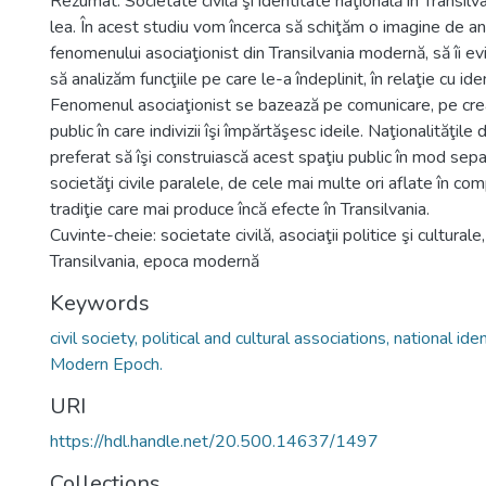
Rezumat: Societate civilă şi identitate naţională în Transilva
lea. În acest studiu vom încerca să schiţăm o imagine de 
fenomenului asociaţionist din Transilvania modernă, să îi evi
să analizăm funcţiile pe care le-a îndeplinit, în relaţie cu id
Fenomenul asociaţionist se bazează pe comunicare, pe cre
public în care indivizii îşi împărtăşesc ideile. Naţionalităţil
preferat să îşi construiască acest spaţiu public în mod sepa
societăţi civile paralele, de cele mai multe ori aflate în com
tradiţie care mai produce încă efecte în Transilvania.
Cuvinte-cheie: societate civilă, asociaţii politice şi culturale
Transilvania, epoca modernă
Keywords
civil society, political and cultural associations, national ide
Modern Epoch.
URI
https://hdl.handle.net/20.500.14637/1497
Collections