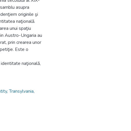
nia secolului al XIX-
ansamblu asupra
denţiem originile şi
entitatea naţională.
area unui spaţiu
e din Austro-Ungaria au
rat, prin crearea unor
petiţie. Este o
, identitate naţională,
ntity, Transylvania,