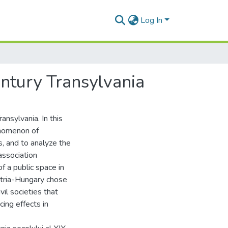
Log In
entury Transylvania
ansylvania. In this
enomenon of
s, and to analyze the
 association
 a public space in
ustria-Hungary chose
vil societies that
cing effects in