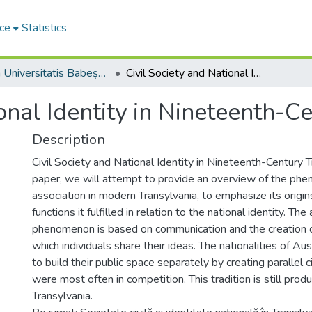
ce
Statistics
Studia Universitatis Babeș-Bolyai Historia
Civil Society and National Identity in Nineteenth-Century Transylvania
ional Identity in Nineteenth-C
Description
Civil Society and National Identity in Nineteenth-Century Tr
paper, we will attempt to provide an overview of the ph
association in modern Transylvania, to emphasize its origin
functions it fulfilled in relation to the national identity. The
phenomenon is based on communication and the creation of
which individuals share their ideas. The nationalities of A
to build their public space separately by creating parallel ci
were most often in competition. This tradition is still produ
Transylvania.