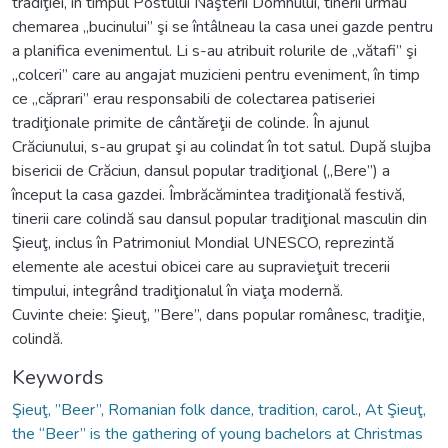
tradiţiei, în timpul Postului Naşterii Domnului, tinerii urmau
chemarea „bucinului” şi se întâlneau la casa unei gazde pentru
a planifica evenimentul. Li s-au atribuit rolurile de „vătafi” şi
„colceri” care au angajat muzicieni pentru eveniment, în timp
ce „căprari” erau responsabili de colectarea patiseriei
tradiţionale primite de cântăreţii de colinde. În ajunul
Crăciunului, s-au grupat şi au colindat în tot satul. După slujba
bisericii de Crăciun, dansul popular tradiţional („Bere”) a
început la casa gazdei. Îmbrăcămintea tradiţională festivă,
tinerii care colindă sau dansul popular tradiţional masculin din
Şieuţ, inclus în Patrimoniul Mondial UNESCO, reprezintă
elemente ale acestui obicei care au supravieţuit trecerii
timpului, integrând tradiţionalul în viaţa modernă.
Cuvinte cheie: Şieuţ, ”Bere”, dans popular românesc, tradiţie,
colindă.
Keywords
Şieuţ, ”Beer”, Romanian folk dance, tradition, carol.
,
At Şieuţ,
the “Beer” is the gathering of young bachelors at Christmas