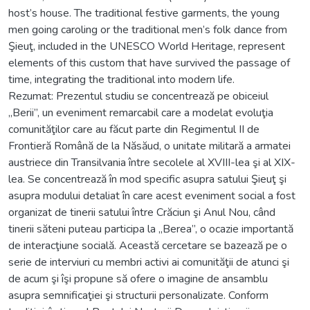
host’s house. The traditional festive garments, the young
men going caroling or the traditional men’s folk dance from
Şieuţ, included in the UNESCO World Heritage, represent
elements of this custom that have survived the passage of
time, integrating the traditional into modern life.
Rezumat: Prezentul studiu se concentrează pe obiceiul
„Berii”, un eveniment remarcabil care a modelat evoluţia
comunităţilor care au făcut parte din Regimentul II de
Frontieră Română de la Năsăud, o unitate militară a armatei
austriece din Transilvania între secolele al XVIII-lea şi al XIX-
lea. Se concentrează în mod specific asupra satului Şieuţ şi
asupra modului detaliat în care acest eveniment social a fost
organizat de tinerii satului între Crăciun şi Anul Nou, când
tinerii săteni puteau participa la „Berea”, o ocazie importantă
de interacţiune socială. Această cercetare se bazează pe o
serie de interviuri cu membri activi ai comunităţii de atunci şi
de acum şi îşi propune să ofere o imagine de ansamblu
asupra semnificaţiei şi structurii personalizate. Conform