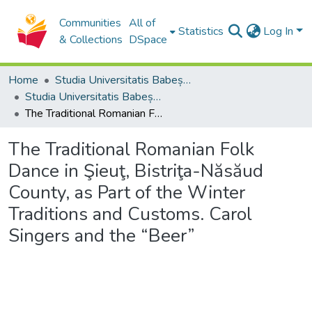
Communities
All of
Statistics
Log In
& Collections
DSpace
Home
Studia Universitatis Babeș-Bolyai Collection
Studia Universitatis Babeș-Bolyai Historia
The Traditional Romanian Folk Dance in Şieuţ, Bistriţa-Năsăud County, as Part of the Winter Traditions and Customs. Carol Singers and the “Beer”
The Traditional Romanian Folk
Dance in Şieuţ, Bistriţa-Năsăud
County, as Part of the Winter
Traditions and Customs. Carol
Singers and the “Beer”