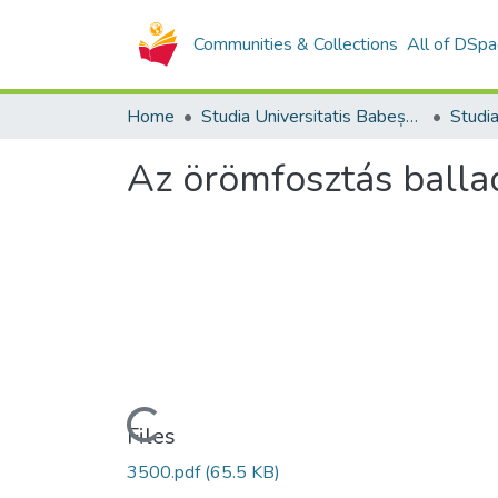
Communities & Collections
All of DSpa
Home
Studia Universitatis Babeș-Bolyai Collection
Az örömfosztás balla
Loading...
Files
3500.pdf
(65.5 KB)