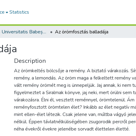
ce
Statistics
Studia Universitatis Babeș-Bolyai Theologia Reformata Transylvanica
Az örömfosztás balladája
dája
Description
Az örömkeltés bölcsője a remény. A biztató várakozás. Sírj
remény, a lemondás. Az öröm maga a felkeltett remény val
vált remény örömét meg is ünnepeljük. Jaj annak, ki nem t
figyelmeztet a Siralmak könyve, jaj neki, mert örülni sem 
várakozásra. Élni él, vesztett reménnyel, örömtelenül. Ám 
reményfosztott örömtelen élet? Inkább az élet negatív má
mint ellen-élet létezik. Csak jelene van, múltba vágyó jelen
nélkül. Éppen távlatnélküliségében zsugorodik percről percr
néha évekről évekre jelenébe sorvadt élettelen életté.