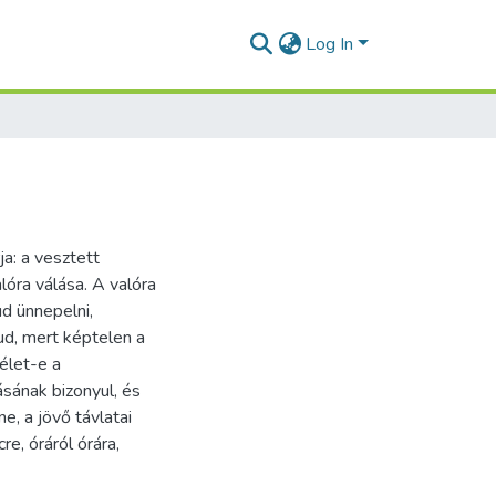
Log In
a: a vesztett
óra válása. A valóra
ud ünnepelni,
tud, mert képtelen a
élet-e a
sának bizonyul, és
e, a jövő távlatai
e, óráról órára,