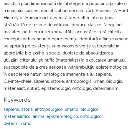
analitică pluridimensională de înțelegere a popularității sale și
a uriașului succes mediatic al primei sale cărți Sapiens: A Brief
History of Humankind, devenită bestseller internațional,
străbătută de o serie de influxuri ideatice clasice. Mergând,
mai ales, pe filiera intertextualității, această lectură critică a
concepțiilor harariene despre esența identitară a ființei umane
se sprijină pe existența unor inconsecvențe categoriale în
abordările bio-psiho-sociale, dublate de absolutizarea
utilizării criteriului științific (materialist) în explicarea umanului,
susceptibile de a crea serioase vulnerabilități epistemologice
în descrierea naturii ontologice imanente a lui sapiens.
Cuvinte-cheie: sapiens, istorie, antropologic, uman, biologic,
materialist, suflet, epistemologic, ontologic, determinism.
Keywords
sapiens, storia, antropologico, umano, biologico,
materialistico, anima, epistemologico, ontologico,
determinismo