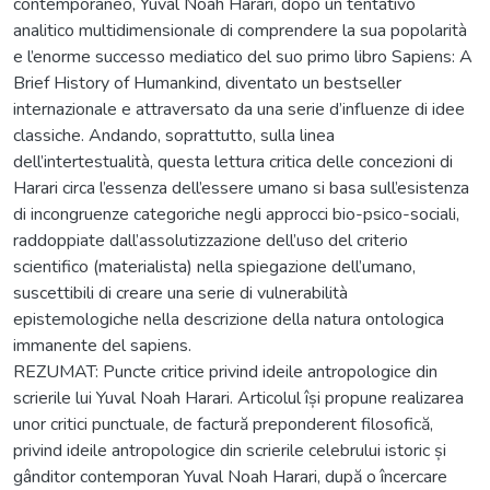
contemporaneo, Yuval Noah Harari, dopo un tentativo
analitico multidimensionale di comprendere la sua popolarità
e l’enorme successo mediatico del suo primo libro Sapiens: A
Brief History of Humankind, diventato un bestseller
internazionale e attraversato da una serie d’influenze di idee
classiche. Andando, soprattutto, sulla linea
dell’intertestualità, questa lettura critica delle concezioni di
Harari circa l’essenza dell’essere umano si basa sull’esistenza
di incongruenze categoriche negli approcci bio-psico-sociali,
raddoppiate dall’assolutizzazione dell’uso del criterio
scientifico (materialista) nella spiegazione dell’umano,
suscettibili di creare una serie di vulnerabilità
epistemologiche nella descrizione della natura ontologica
immanente del sapiens.
REZUMAT: Puncte critice privind ideile antropologice din
scrierile lui Yuval Noah Harari. Articolul își propune realizarea
unor critici punctuale, de factură preponderent filosofică,
privind ideile antropologice din scrierile celebrului istoric și
gânditor contemporan Yuval Noah Harari, după o încercare