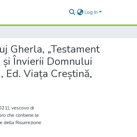
Log In
uj Gherla, „Testament
i și Învierii Domnului
, Ed. Viața Creștină,
021), vescovo di
bro che contiene le
e della Risurrezione