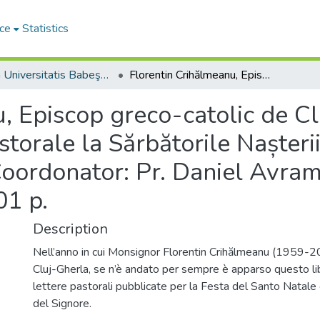
ce
Statistics
Studia Universitatis Babeş-Bolyai Theologia Catholica
Florentin Crihălmeanu, Episcop greco-catolic de Cluj Gherla, „Testament spiritual. Scrisorile Pastorale la Sărbătorile Nașterii și Învierii Domnului nostru Isus Hristos.” Coordonator: Pr. Daniel Avram, Ed. Viața Creștină, Cluj-Napoca, 2021, 501 p.
, Episcop greco-catolic de Cl
astorale la Sărbătorile Nașteri
Coordonator: Pr. Daniel Avram
01 p.
Description
Nell’anno in cui Monsignor Florentin Crihălmeanu (1959-2
Cluj-Gherla, se n’è andato per sempre è apparso questo li
lettere pastorali pubblicate per la Festa del Santo Natale 
del Signore.