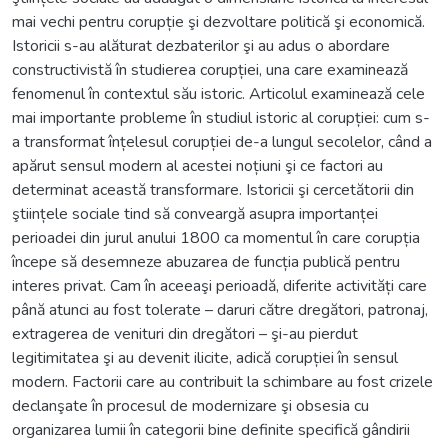
mai vechi pentru corupție şi dezvoltare politică şi economică.
Istoricii s-au alăturat dezbaterilor şi au adus o abordare
constructivistă în studierea corupției, una care examinează
fenomenul în contextul său istoric. Articolul examinează cele
mai importante probleme în studiul istoric al corupției: cum s-
a transformat înțelesul corupției de-a lungul secolelor, când a
apărut sensul modern al acestei noțiuni şi ce factori au
determinat această transformare. Istoricii şi cercetătorii din
ştiințele sociale tind să conveargă asupra importanței
perioadei din jurul anului 1800 ca momentul în care corupția
începe să desemneze abuzarea de funcția publică pentru
interes privat. Cam în aceeaşi perioadă, diferite activități care
până atunci au fost tolerate – daruri către dregători, patronaj,
extragerea de venituri din dregători – şi-au pierdut
legitimitatea şi au devenit ilicite, adică corupției în sensul
modern. Factorii care au contribuit la schimbare au fost crizele
declanşate în procesul de modernizare şi obsesia cu
organizarea lumii în categorii bine definite specifică gândirii