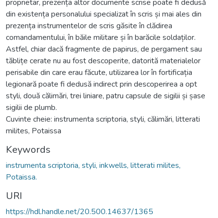
proprietar, prezența altor documente scrise poate fi dedusă
din existența personalului specializat în scris și mai ales din
prezența instrumentelor de scris găsite în clădirea
comandamentului, în băile militare și în barăcile soldaților.
Astfel, chiar dacă fragmente de papirus, de pergament sau
tăblițe cerate nu au fost descoperite, datorită materialelor
perisabile din care erau făcute, utilizarea lor în fortificația
legionară poate fi dedusă indirect prin descoperirea a opt
styli, două călimări, trei liniare, patru capsule de sigilii și șase
sigilii de plumb.
Cuvinte cheie: instrumenta scriptoria, styli, călimări, litterati
milites, Potaissa
Keywords
instrumenta scriptoria, styli, inkwells, litterati milites,
Potaissa.
URI
https://hdl.handle.net/20.500.14637/1365