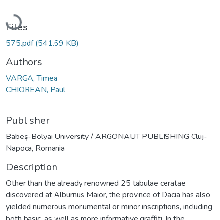
Loading...
Files
575.pdf
(541.69 KB)
Authors
VARGA, Timea
CHIOREAN, Paul
Publisher
Babeș-Bolyai University / ARGONAUT PUBLISHING Cluj-
Napoca, Romania
Description
Other than the already renowned 25 tabulae ceratae
discovered at Alburnus Maior, the province of Dacia has also
yielded numerous monumental or minor inscriptions, including
both basic, as well as more informative graffiti. In the