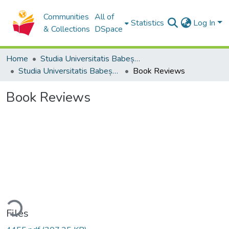
Communities
All of
Statistics
Log In
& Collections
DSpace
Home
Studia Universitatis Babeș-Bolyai Collection
Studia Universitatis Babeș-Bolyai Historia
Book Reviews
Book Reviews
ding...
Files