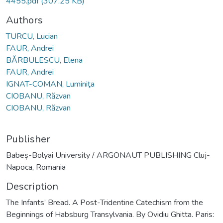
4455.pdf
(307.25 KB)
Authors
TURCU, Lucian
FAUR, Andrei
BĂRBULESCU, Elena
FAUR, Andrei
IGNAT-COMAN, Luminiţa
CIOBANU, Răzvan
CIOBANU, Răzvan
Publisher
Babeș-Bolyai University / ARGONAUT PUBLISHING Cluj-
Napoca, Romania
Description
The Infants’ Bread. A Post-Tridentine Catechism from the
Beginnings of Habsburg Transylvania. By Ovidiu Ghitta. Paris: