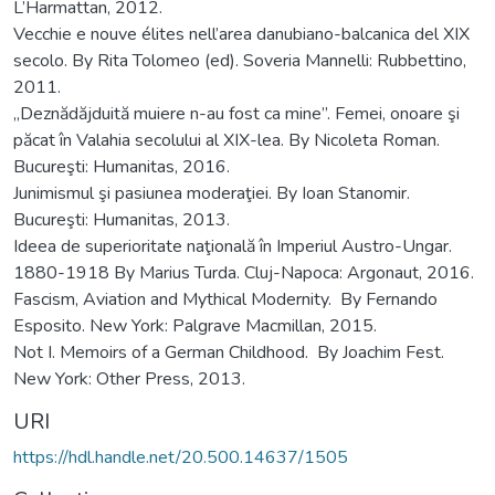
L’Harmattan, 2012.
Vecchie e nouve élites nell’area danubiano-balcanica del XIX
secolo. By Rita Tolomeo (ed). Soveria Mannelli: Rubbettino,
2011.
„Deznădăjduită muiere n-au fost ca mine”. Femei, onoare şi
păcat în Valahia secolului al XIX-lea. By Nicoleta Roman.
Bucureşti: Humanitas, 2016.
Junimismul şi pasiunea moderaţiei. By Ioan Stanomir.
Bucureşti: Humanitas, 2013.
Ideea de superioritate naţională în Imperiul Austro-Ungar.
1880-1918 By Marius Turda. Cluj-Napoca: Argonaut, 2016.
Fascism, Aviation and Mythical Modernity. By Fernando
Esposito. New York: Palgrave Macmillan, 2015.
Not I. Memoirs of a German Childhood. By Joachim Fest.
New York: Other Press, 2013.
URI
https://hdl.handle.net/20.500.14637/1505