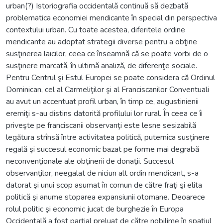
urban(?) Istoriografia occidentală continuă să dezbată
problematica economiei mendicante în special din perspectiva
contextului urban. Cu toate acestea, diferitele ordine
mendicante au adoptat strategii diverse pentru a obţine
susţinerea laicilor, ceea ce înseamnă că se poate vorbi de o
susţinere marcată, în ultimă analiză, de diferenţe sociale.
Pentru Centrul şi Estul Europei se poate considera că Ordinul
Dominican, cel al Carmeliţilor şi al Franciscanilor Conventuali
au avut un accentuat profil urban, în timp ce, augustinienii
eremiţi s-au distins datorită profilului lor rural. În ceea ce îi
priveşte pe franciscanii observanţi este lesne sesizabilă
legătura strînsă între activitatea politică, puternica susţinere
regală şi succesul economic bazat pe forme mai degrabă
neconvenţionale ale obţinerii de donaţii. Succesul
observanţilor, neegalat de niciun alt ordin mendicant, s-a
datorat şi unui scop asumat în comun de către fraţi şi elita
politică şi anume stoparea expansiunii otomane. Deoarece
rolul politic şi economic jucat de burghezie în Europa
Occidentală a fost parţial preluat de către nobilime în spaţiul