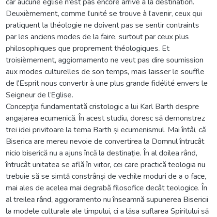
car aucune église n’est pas encore arrive à la destination.
Deuxièmement, comme l’unité se trouve à l’avenir, ceux qui
pratiquent la théologie ne doivent pas se sentir contraints
par les anciens modes de la faire, surtout par ceux plus
philosophiques que proprement théologiques. Et
troisièmement, aggiornamento ne veut pas dire soumission
aux modes culturelles de son temps, mais laisser le souffle
de l’Esprit nous convertir à une plus grande fidélité envers le
Seigneur de l’Eglise.
Concepţia fundamentată cristologic a lui Karl Barth despre
angajarea ecumenică. În acest studiu, doresc să demonstrez
trei idei privitoare la tema Barth și ecumenismul. Mai întâi, că
Biserica are mereu nevoie de convertirea la Domnul întrucât
nicio biserică nu a ajuns încă la destinație. În al doilea rând,
întrucât unitatea se află în viitor, cei care practică teologia nu
trebuie să se simtă constrânși de vechile moduri de a o face,
mai ales de acelea mai degrabă filosofice decât teologice. În
al treilea rând, aggioramento nu înseamnă supunerea Bisericii
la modele culturale ale timpului, ci a lăsa suflarea Spiritului să