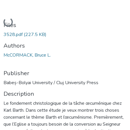
Loading...
Files
3528.pdf
(227.5 KB)
Authors
McCORMACK, Bruce L.
Publisher
Babeș-Bolyai University / Cluj University Press
Description
Le fondement christologique de la tâche œcuménique chez
Karl Barth. Dans cette étude je veux montrer trois choses
concernant le thème Barth et l’œcuménisme. Premièrement,
que l’Eglise a toujours besoin de la conversion au Seigneur