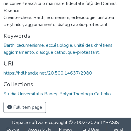
ne convertească la o mai mare fidelitate față de Domnul
Bisericii.
Cuvinte-cheie: Barth, ecumenism, eclesiologie, unitatea
creștinilor, aggiornamento, dialog catolic-protestant.
Keywords
Barth, œcuménisme, ecclésiologie, unité des chrétiens,
aggiornamento, dialogue catholique-protestant.
URI
https://hdl.handle.net/20.500.14637/2980
Collections
Studia Universitatis Babeş-Bolyai Theologia Catholica
Full item page
DSpace software
copyright © 2002-2026
LYRASIS
Cookie
Accessibility
Privacy
End User
Send