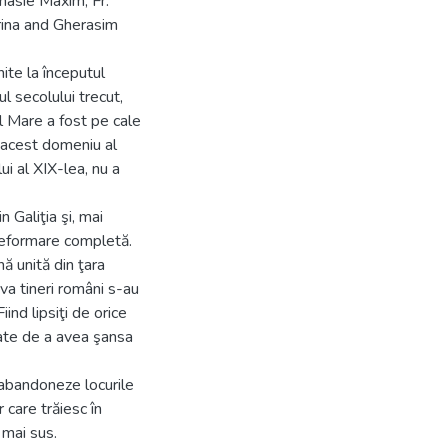
nasie Maxim, Fr.
rina and Gherasim
te la începutul
l secolului trecut,
el Mare a fost pe cale
a acest domeniu al
lui al XIX-lea, nu a
 Galiţia şi, mai
 reformare completă.
ă unită din ţara
ţiva tineri români s-au
iind lipsiţi de orice
itate de a avea şansa
 abandoneze locurile
 care trăiesc în
 mai sus.