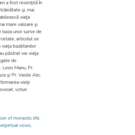
ri a fost resimţită în
străinătate şi, mai
tabilească viaţa
mai mare valoare şi
Pe baza unor surse de
etate, articolul se
viaţa bazilitanilor
u păstrat vie viaţa
legate de
r. Leon Manu, Pr.
a şi Pr. Vasile Alic.
eformarea vieţii
viciat, voturi
ion of monastic life,
 perpetual vows,