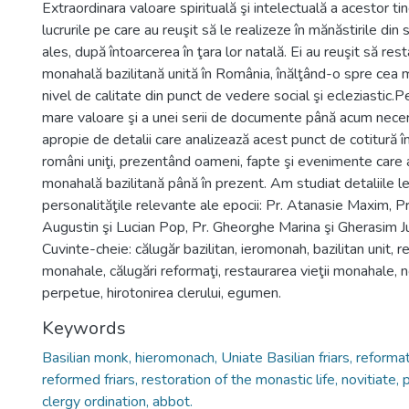
Extraordinara valoare spirituală şi intelectuală a acestor tine
lucrurile pe care au reuşit să le realizeze în mănăstirile din 
ales, după întoarcerea în ţara lor natală. Ei au reuşit să res
monahală bazilitană unită în România, înălţând-o spre cea 
nivel de calitate din punct de vedere social şi ecleziastic.
mare valoare şi a unei serii de documente până acum necerc
apropie de detalii care analizează acest punct de cotitură în 
români uniţi, prezentând oameni, fapte şi evenimente care a
monahală bazilitană până în prezent. Am studiat detaliile 
personalităţile relevante ale epocii: Pr. Atanasie Maxim, P
Augustin şi Lucian Pop, Pr. Gheorghe Marina şi Gherasim Juc
Cuvinte-cheie: călugăr bazilitan, ieromonah, bazilitan unit, r
monahale, călugări reformaţi, restaurarea vieţii monahale, no
perpetue, hirotonirea clerului, egumen.
Keywords
Basilian monk, hieromonach, Uniate Basilian friars, reformat
reformed friars, restoration of the monastic life, novitiate,
clergy ordination, abbot.