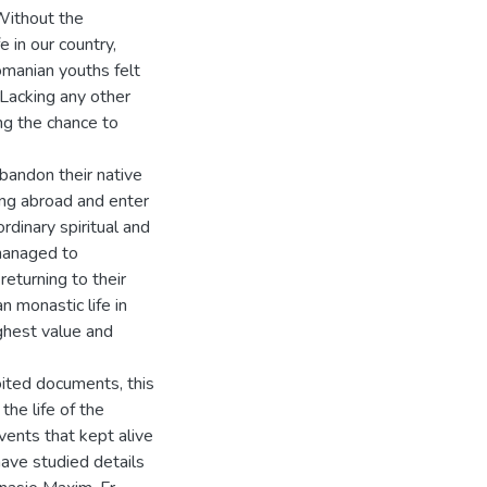
 Without the
 in our country,
omanian youths felt
 Lacking any other
ng the chance to
abandon their native
ving abroad and enter
rdinary spiritual and
 managed to
returning to their
n monastic life in
ighest value and
oited documents, this
the life of the
vents that kept alive
ave studied details