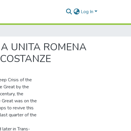
Log In
ANA UNITA ROMENA
IRCOSTANZE
ep Crisis of the
he Great by the
century, the
he Great was on the
ps to revive this
last quarter of the
 later in Trans-