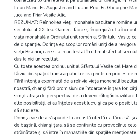
connected to the relevant personalities of the age: Fr. Ata
Leon Manu, Fr. Augustin and Lucian Pop, Fr. Gheorghe Ma
Juca and Friar Vasile Alic.
REZUMAT: Reînnoirea vieţii monahale bazilitane române uni
secolului al XX-lea. Oameni, fapte şi împrejurări. La începutu
viaţa monahală a Ordinului unit român al Sfântului Vasile c
de dispariţie. Dorinţa episcopilor români uniţi de a revigor
vieţii Bisericii, care s-a manifestat în ultimul sfert al secolu
dus la nici un rezultat.
Cu toate acestea ordinul unit al Sfântului Vasile cel Mare din
târziu, din spaţiul transcarpatic trecea printr-un proces de
Fără intenţia exprimată de a reînvia viaţa monahală bazilitan
noastră, chiar şi fără promisiuni de întoarcere în ţara lor, câ
simţit atraşi de perspectiva de a deveni călugări bazilitani. F
alte posibilităţi, ei au înţeles acest lucru şi ca pe o posibil
să studieze.
Dorinţa vie de a răspunde la această ofertă i-a făcut să-şi
de baştină, chiar şi ţara, să se confrunte cu provocările celor
străinătate şi să intre în mănăstirile din spaţiile menţionate