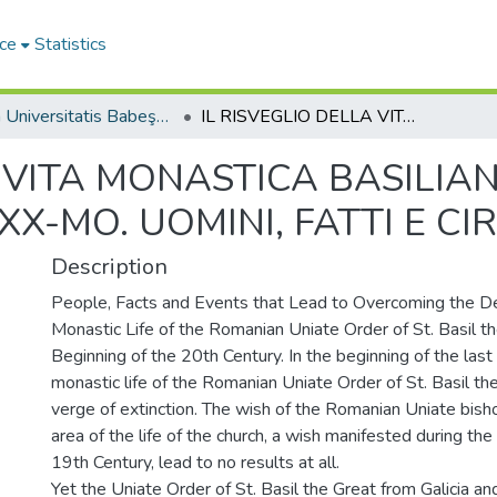
ce
Statistics
Studia Universitatis Babeş-Bolyai Theologia Catholica
IL RISVEGLIO DELLA VITA MONASTICA BASILIANA UNITA ROMENA ALL'INIZIO DEL SEC. XX-MO. UOMINI, FATTI E CIRCOSTANZE
A VITA MONASTICA BASILI
. XX-MO. UOMINI, FATTI E C
Description
People, Facts and Events that Lead to Overcoming the De
Monastic Life of the Romanian Uniate Order of St. Basil t
Beginning of the 20th Century. In the beginning of the last 
monastic life of the Romanian Uniate Order of St. Basil t
verge of extinction. The wish of the Romanian Uniate bisho
area of the life of the church, a wish manifested during the 
19th Century, lead to no results at all.
Yet the Uniate Order of St. Basil the Great from Galicia and