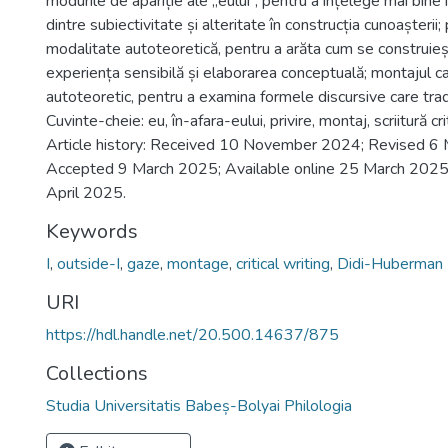
modurile de apariție ale „eului”, pentru a înțelege mai bine
dintre subiectivitate și alteritate în construcția cunoașterii; 
modalitate autoteoretică, pentru a arăta cum se construieș
experiența sensibilă și elaborarea conceptuală; montajul ca
autoteoretic, pentru a examina formele discursive care trad
Cuvinte-cheie: eu, în-afara-eului, privire, montaj, scriitură 
Article history: Received 10 November 2024; Revised 6
Accepted 9 March 2025; Available online 25 March 2025;
April 2025.
Keywords
I
,
outside-I
,
gaze
,
montage
,
critical writing
,
Didi-Huberman
URI
https://hdl.handle.net/20.500.14637/875
Collections
Studia Universitatis Babeș-Bolyai Philologia