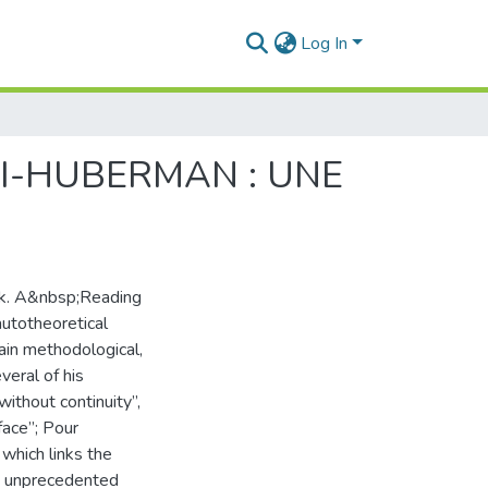
Log In
DI-HUBERMAN : UNE
rk. A&nbsp;Reading
autotheoretical
in methodological,
veral of his
ithout continuity”,
face”; Pour
which links the
an unprecedented