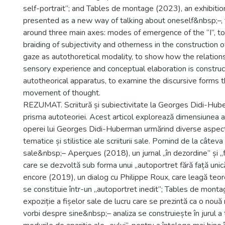
self-portrait”; and Tables de montage (2023), an exhibition
presented as a new way of talking about oneself&nbsp;–, th
around three main axes: modes of emergence of the “I”, to
braiding of subjectivity and otherness in the construction
gaze as autothoretical modality, to show how the relatio
sensory experience and conceptual elaboration is constru
autotheorical apparatus, to examine the discursive forms t
movement of thought.
REZUMAT. Scriitură și subiectivitate la Georges Didi-Hube
prisma autoteoriei. Acest articol explorează dimensiunea a
operei lui Georges Didi-Huberman urmărind diverse aspec
tematice și stilistice ale scriiturii sale. Pornind de la câteva 
sale&nbsp;– Aperçues (2018), un jurnal „în dezordine” și „f
care se dezvoltă sub forma unui „autoportret fără față un
encore (2019), un dialog cu Philippe Roux, care leagă teore
se constituie într-un „autoportret inedit”; Tables de mont
expoziție a fișelor sale de lucru care se prezintă ca o nouă
vorbi despre sine&nbsp;– analiza se construiește în jurul a t