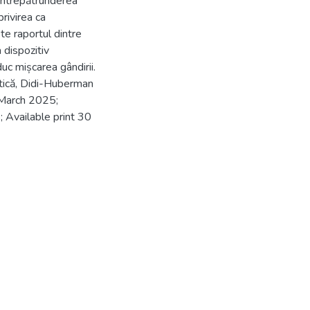
 întrepătrunderea
privirea ca
te raportul dintre
 dispozitiv
uc mișcarea gândirii.
critică, Didi-Huberman
 March 2025;
 Available print 30