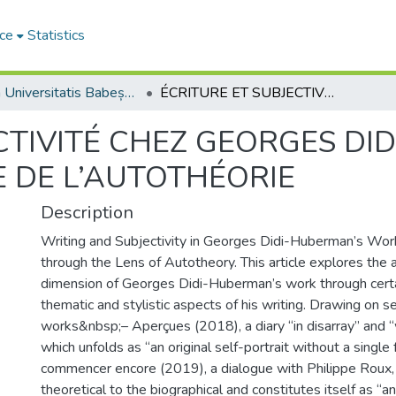
ce
Statistics
Studia Universitatis Babeș-Bolyai Philologia
ÉCRITURE ET SUBJECTIVITÉ CHEZ GEORGES DIDI-HUBERMAN : UNE LECTURE AU PRISME DE L’AUTOTHÉORIE
CTIVITÉ CHEZ GEORGES DI
 DE L’AUTOTHÉORIE
Description
Writing and Subjectivity in Georges Didi-Huberman’s Wo
through the Lens of Autotheory. This article explores the 
dimension of Georges Didi-Huberman’s work through certa
thematic and stylistic aspects of his writing. Drawing on se
works&nbsp;– Aperçues (2018), a diary “in disarray” and “w
which unfolds as “an original self-portrait without a single 
commencer encore (2019), a dialogue with Philippe Roux, 
theoretical to the biographical and constitutes itself as “