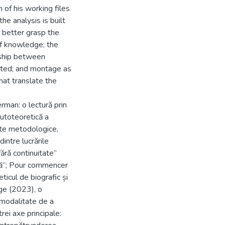
 of his working files
e analysis is built
 better grasp the
 of knowledge; the
nship between
cted; and montage as
hat translate the
rman: o lectură prin
utoteoretică a
te metodologice,
dintre lucrările
ără continuitate”
ică”; Pour commencer
ticul de biografic și
age (2023), o
 modalitate de a
rei axe principale: