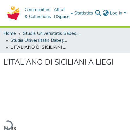
Communities
All of
Statistics
Log In
& Collections
DSpace
Home
Studia Universitatis Babeș-Bolyai Collection
Studia Universitatis Babeș-Bolyai Philologia
L’ITALIANO DI SICILIANI A LIEGI
L’ITALIANO DI SICILIANI A LIEGI
Loading...
Files