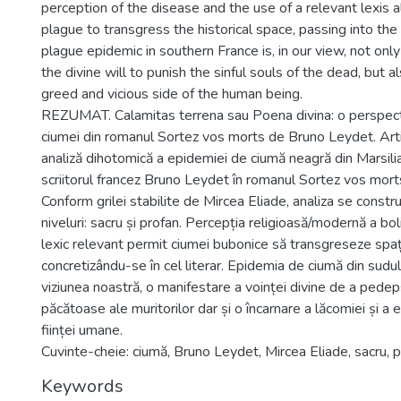
perception of the disease and the use of a relevant lexis 
plague to transgress the historical space, passing into the 
plague epidemic in southern France is, in our view, not only
the divine will to punish the sinful souls of the dead, but a
greed and vicious side of the human being.
REZUMAT. Calamitas terrena sau Poena divina: o perspect
ciumei din romanul Sortez vos morts de Bruno Leydet. Art
analiză dihotomică a epidemiei de ciumă neagră din Marsili
scriitorul francez Bruno Leydet în romanul Sortez vos mort
Conform grilei stabilite de Mircea Eliade, analiza se const
niveluri: sacru și profan. Percepția religioasă/modernă a bolii
lexic relevant permit ciumei bubonice să transgreseze spațiu
concretizându-se în cel literar. Epidemia de ciumă din sudul 
viziunea noastră, o manifestare a voinței divine de a pedep
păcătoase ale muritorilor dar și o încarnare a lăcomiei și a 
ființei umane.
Cuvinte-cheie: ciumă, Bruno Leydet, Mircea Eliade, sacru, 
Keywords