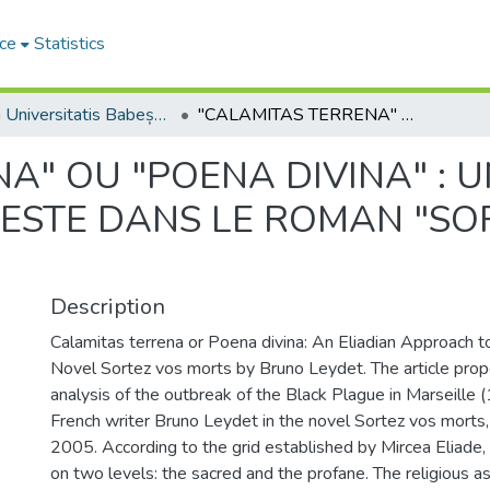
ce
Statistics
Studia Universitatis Babeș-Bolyai Philologia
"CALAMITAS TERRENA" OU "POENA DIVINA" : UNE APPROCHE ÉLIADIENNE DE LA PESTE DANS LE ROMAN "SORTEZ VOS MORTS" DE BRUNO LEYDET
A" OU "POENA DIVINA" :
PESTE DANS LE ROMAN "SO
Description
Calamitas terrena or Poena divina: An Eliadian Approach t
Novel Sortez vos morts by Bruno Leydet. The article pro
analysis of the outbreak of the Black Plague in Marseille 
French writer Bruno Leydet in the novel Sortez vos morts
2005. According to the grid established by Mircea Eliade, t
on two levels: the sacred and the profane. The religious 