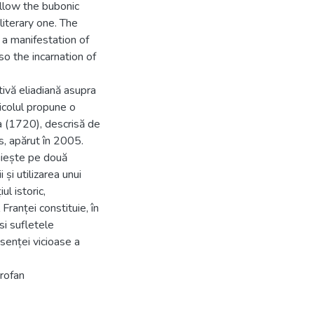
allow the bubonic
literary one. The
 a manifestation of
lso the incarnation of
ivă eliadiană asupra
icolul propune o
a (1720), descrisă de
s, apărut în 2005.
ruiește pe două
 și utilizarea unui
l istoric,
Franței constituie, în
si sufletele
esenței vicioase a
profan