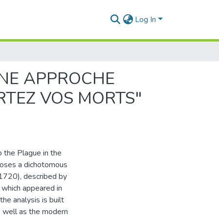
Log In
 UNE APPROCHE
RTEZ VOS MORTS"
o the Plague in the
poses a dichotomous
(1720), described by
, which appeared in
he analysis is built
as well as the modern