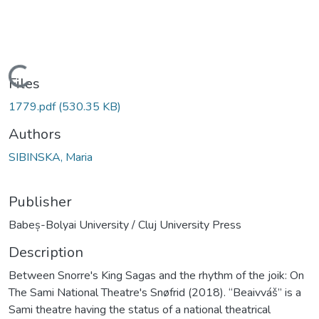
Loading...
Files
1779.pdf
(530.35 KB)
Authors
SIBINSKA, Maria
Publisher
Babeș-Bolyai University / Cluj University Press
Description
Between Snorre's King Sagas and the rhythm of the joik: On
The Sami National Theatre's Snøfrid (2018). “Beaivváš” is a
Sami theatre having the status of a national theatrical