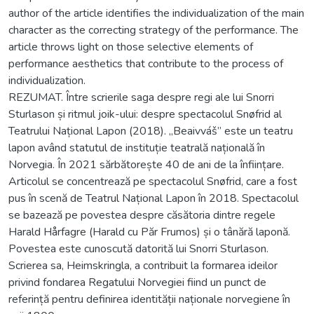
author of the article identifies the individualization of the main
character as the correcting strategy of the performance. The
article throws light on those selective elements of
performance aesthetics that contribute to the process of
individualization.
REZUMAT. Între scrierile saga despre regi ale lui Snorri
Sturlason și ritmul joik-ului: despre spectacolul Snøfrid al
Teatrului Național Lapon (2018). „Beaivváš” este un teatru
lapon având statutul de instituție teatrală națională în
Norvegia. În 2021 sărbătorește 40 de ani de la înființare.
Articolul se concentrează pe spectacolul Snøfrid, care a fost
pus în scenă de Teatrul Național Lapon în 2018. Spectacolul
se bazează pe povestea despre căsătoria dintre regele
Harald Hårfagre (Harald cu Păr Frumos) și o tânără laponă.
Povestea este cunoscută datorită lui Snorri Sturlason.
Scrierea sa, Heimskringla, a contribuit la formarea ideilor
privind fondarea Regatului Norvegiei fiind un punct de
referință pentru definirea identității naționale norvegiene în