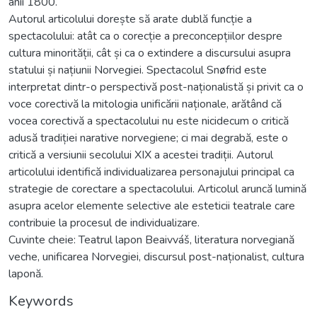
anii 1800.
Autorul articolului dorește să arate dublă funcție a
spectacolului: atât ca o corecție a preconcepțiilor despre
cultura minorității, cât și ca o extindere a discursului asupra
statului și națiunii Norvegiei. Spectacolul Snøfrid este
interpretat dintr-o perspectivă post-naționalistă și privit ca o
voce corectivă la mitologia unificării naționale, arătând că
vocea corectivă a spectacolului nu este nicidecum o critică
adusă tradiției narative norvegiene; ci mai degrabă, este o
critică a versiunii secolului XIX a acestei tradiții. Autorul
articolului identifică individualizarea personajului principal ca
strategie de corectare a spectacolului. Articolul aruncă lumină
asupra acelor elemente selective ale esteticii teatrale care
contribuie la procesul de individualizare.
Cuvinte cheie: Teatrul lapon Beaivváš, literatura norvegiană
veche, unificarea Norvegiei, discursul post-naționalist, cultura
laponă.
Keywords