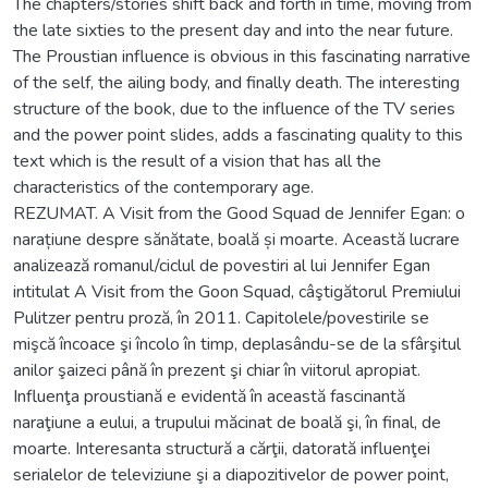
The chapters/stories shift back and forth in time, moving from
the late sixties to the present day and into the near future.
The Proustian influence is obvious in this fascinating narrative
of the self, the ailing body, and finally death. The interesting
structure of the book, due to the influence of the TV series
and the power point slides, adds a fascinating quality to this
text which is the result of a vision that has all the
characteristics of the contemporary age.
REZUMAT. A Visit from the Good Squad de Jennifer Egan: o
narațiune despre sănătate, boală și moarte. Această lucrare
analizează romanul/ciclul de povestiri al lui Jennifer Egan
intitulat A Visit from the Goon Squad, câştigătorul Premiului
Pulitzer pentru proză, în 2011. Capitolele/povestirile se
mişcă încoace şi încolo în timp, deplasându-se de la sfârşitul
anilor şaizeci până în prezent şi chiar în viitorul apropiat.
Influenţa proustiană e evidentă în această fascinantă
naraţiune a eului, a trupului măcinat de boală şi, în final, de
moarte. Interesanta structură a cărţii, datorată influenţei
serialelor de televiziune şi a diapozitivelor de power point,