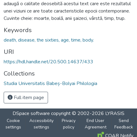
adaugă o calitate deosebită acestui text care este rezultatul
unei viziuni ce are toate caracteristicile epocii contemporane.
Cuvinte cheie: moarte, boală, anii şaizeci, vârstă, timp, trup.
Keywords
death, disease, the sixties, age, time, body.
URI
https://hdl.handle.net/20.500.14637/433
Collections
Studia Universitatis Babeș-Bolyai Philologia
Full item page
DSpace software
copyright © 2002-2026
LYRASIS
Cookie
Accessibility
Privacy
End User
Send
settings
settings
policy
Agreement
Feedback
COAR Notify