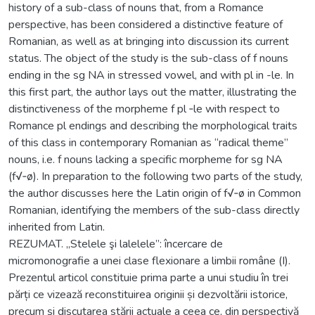
history of a sub-class of nouns that, from a Romance
perspective, has been considered a distinctive feature of
Romanian, as well as at bringing into discussion its current
status. The object of the study is the sub-class of f nouns
ending in the sg NA in stressed vowel, and with pl in -le. In
this first part, the author lays out the matter, illustrating the
distinctiveness of the morpheme f pl ‑le with respect to
Romance pl endings and describing the morphological traits
of this class in contemporary Romanian as “radical theme”
nouns, i.e. f nouns lacking a specific morpheme for sg NA
(f√‑ø). In preparation to the following two parts of the study,
the author discusses here the Latin origin of f√‑ø in Common
Romanian, identifying the members of the sub-class directly
inherited from Latin.
REZUMAT. „Stelele şi lalelele”: încercare de
micromonografie a unei clase flexionare a limbii române (I).
Prezentul articol constituie prima parte a unui studiu în trei
părți ce vizează reconstituirea originii și dezvoltării istorice,
precum și discutarea stării actuale a ceea ce, din perspectivă