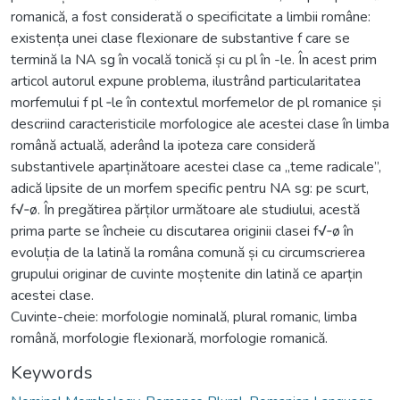
romanică, a fost considerată o specificitate a limbii române:
existența unei clase flexionare de substantive f care se
termină la NA sg în vocală tonică și cu pl în -le. În acest prim
articol autorul expune problema, ilustrând particularitatea
morfemului f pl ‑le în contextul morfemelor de pl romanice și
descriind caracteristicile morfologice ale acestei clase în limba
română actuală, aderând la ipoteza care consideră
substantivele aparținătoare acestei clase ca „teme radicale”,
adică lipsite de un morfem specific pentru NA sg: pe scurt,
f√‑ø. În pregătirea părților următoare ale studiului, acestă
prima parte se încheie cu discutarea originii clasei f√‑ø în
evoluția de la latină la româna comună și cu circumscrierea
grupului originar de cuvinte moștenite din latină ce aparțin
acestei clase.
Cuvinte-cheie: morfologie nominală, plural romanic, limba
română, morfologie flexionară, morfologie romanică.
Keywords