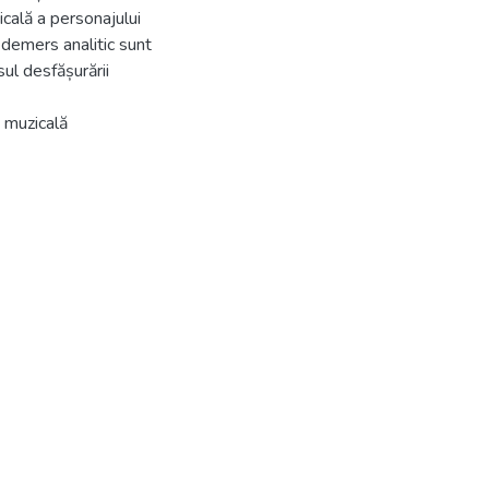
cală a personajului
t demers analitic sunt
sul desfășurării
e muzicală