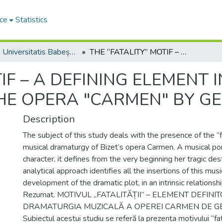
ce
Statistics
Studia Universitatis Babeș-Bolyai Musica
THE “FATALITY” MOTIF – A DEFINING ELEMENT IN THE MUSICAL DRAMATURGY OF THE OPERA "CARMEN" BY GEORGES BIZET
IF – A DEFINING ELEMENT 
E OPERA "CARMEN" BY GE
Description
The subject of this study deals with the presence of the “fa
musical dramaturgy of Bizet’s opera Carmen. A musical por
character, it defines from the very beginning her tragic des
analytical approach identifies all the insertions of this mus
development of the dramatic plot, in an intrinsic relationshi
Rezumat. MOTIVUL „FATALITĂȚII” – ELEMENT DEFINIT
DRAMATURGIA MUZICALĂ A OPEREI CARMEN DE GE
Subiectul acestui studiu se referă la prezența motivului “fata