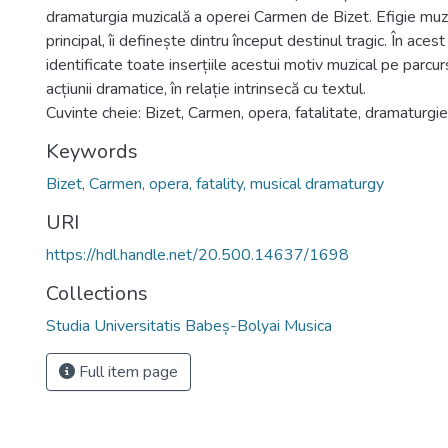
dramaturgia muzicală a operei Carmen de Bizet. Efigie muzi
principal, îi definește dintru început destinul tragic. În aces
identificate toate inserțiile acestui motiv muzical pe parcur
acțiunii dramatice, în relație intrinsecă cu textul.
Cuvinte cheie: Bizet, Carmen, opera, fatalitate, dramaturgi
Keywords
Bizet, Carmen, opera, fatality, musical dramaturgy
URI
https://hdl.handle.net/20.500.14637/1698
Collections
Studia Universitatis Babeș-Bolyai Musica
Full item page