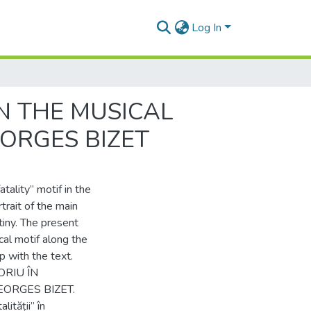
Log In
IN THE MUSICAL
ORGES BIZET
tality” motif in the
trait of the main
tiny. The present
ical motif along the
p with the text.
ORIU ÎN
ORGES BIZET.
lității” în