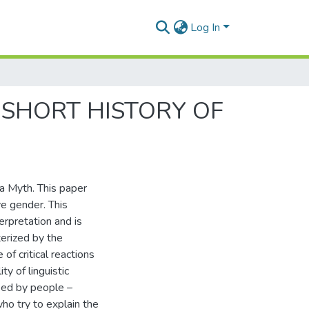
Log In
 SHORT HISTORY OF
 a Myth. This paper
ve gender. This
erpretation and is
erized by the
of critical reactions
y of linguistic
sed by people –
ho try to explain the