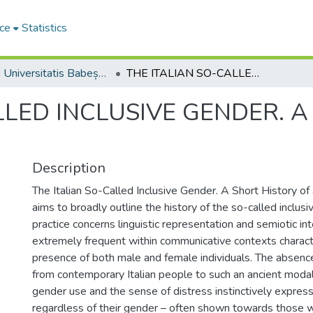
ce
Statistics
Studia Universitatis Babeș-Bolyai Philologia
THE ITALIAN SO-CALLED INCLUSIVE GENDER. A SHORT HISTORY OF A MYTH
LLED INCLUSIVE GENDER. A
Description
The Italian So-Called Inclusive Gender. A Short History of
aims to broadly outline the history of the so-called inclusi
practice concerns linguistic representation and semiotic int
extremely frequent within communicative contexts charact
presence of both male and female individuals. The absence 
from contemporary Italian people to such an ancient modalit
gender use and the sense of distress instinctively expres
regardless of their gender – often shown towards those w