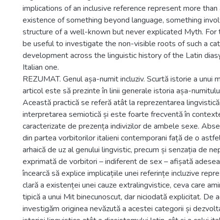
implications of an inclusive reference represent more than 
existence of something beyond language, something involv
structure of a well-known but never explicated Myth. For t
be useful to investigate the non-visible roots of such a ca
development across the linguistic history of the Latin dia
Italian one.
REZUMAT. Genul așa-numit incluziv. Scurtă istorie a unui m
articol este să prezinte în linii generale istoria așa-numitului
Această practică se referă atât la reprezentarea lingvistică, 
interpretarea semiotică și este foarte frecventă în contex
caracterizate de prezența indivizilor de ambele sexe. Absenț
din partea vorbitorilor italieni contemporani față de o astf
arhaică de uz al genului lingvistic, precum și senzația de ne
exprimată de vorbitori – indiferent de sex – afișată adesea
încearcă să explice implicațiile unei referințe incluzive repr
clară a existenței unei cauze extralingvistice, ceva care am
tipică a unui Mit binecunoscut, dar niciodată explicitat. De ac
investigăm originea nevăzută a acestei categorii și dezvolt