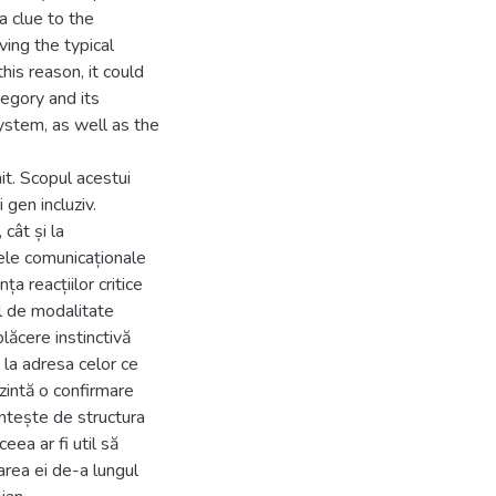
a clue to the
ing the typical
his reason, it could
tegory and its
system, as well as the
it. Scopul acestui
 gen incluziv.
cât și la
tele comunicaționale
a reacțiilor critice
el de modalitate
plăcere instinctivă
 la adresa celor ce
ezintă o confirmare
intește de structura
eea ar fi util să
area ei de-a lungul