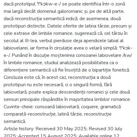
dacă prototipul */'kɔkw-e-/ se poate identifica într-o zonă
mai largă decât domeniul galoromanic și, pe de altă parte,
dacă reconstrucția semantică indică, de asemenea, două
prototipuri distincte. Datele oferite de latina târzie, precum și
cele extrase din limbile romanice, sugerează că, cel târziu în
secolul al III-lea, verbul pierduse deja apendicele labial al
labiovelarei, iar forma în circulație avea o velară simplă: */'kɔk-
e-/. Punând în discuție moștenirea consoanei labiovelare /kw/
în limbile romanice, studiul analizează posibilitatea ca o
diferențiere semantică să fie însoțită de o bipartiție fonetică.
Concluzia este că, în acest caz, reconstrucția a două
prototipuri nu este necesară, ci o singură formă, fără
labiovelară, poate explica descendenții romanici și cele două
sensuri principale răspândite în majoritatea limbilor romanice.
Cuvinte-cheie: consoană labiovelară, coquere, gramatică
comparată-reconstrucție, latină târzie, reconstrucție
semantică.
Article history: Received 30 May 2025; Revised 30 July
2025; Accepted 15 August 2025; Available online 12