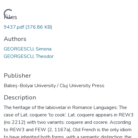
Loading...
Files
9437.pdf
(376.86 KB)
Authors
GEORGESCU, Simona
GEORGESCU, Theodor
Publisher
Babeș-Bolyai University / Cluj University Press
Description
The heritage of the labiovelar in Romance Languages: The
case of Lat. coquere ‘to cook’. Lat. coquere appears in REW3
(no 2212) with two variants: coquere and cocere. According
to REW3 and FEW (2, 1167a), Old French is the only idiom
to have inherited both forms, with a semantic distinction: the