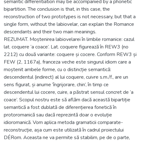
semantic differentiation may be accompanied by a phonetic
bipartition. The conclusion is that, in this case, the
reconstruction of two prototypes is not necessary, but that a
single form, without the labiovelar, can explain the Romance
descendants and their two main meanings.
REZUMAT. Moștenirea labiovelarei în limbile romanice: cazul
lat. coquere ‘a coace’. Lat. coquere figurează în REW3 (no
2212) cu două variante: coquere și cocere. Conform REW3 și
FEW (2, 1167a), franceza veche este singurul idiom care a
moștenit ambele forme, cu o distincție semantică:
descendentul (indirect) al lui coquere, cuivre s.m./f., are un
sens figurat, și anume ‘îngrijorare, chin’, în timp ce
descendentul lui cocere, cuire, a păstrat sensul concret de ‘a
coace’. Scopul nostru este să aflăm dacă această bipartiție
semantică a fost dublată de diferențierea fonetică în
protoromanică sau dacă reprezintă doar o evoluție
idioromanică. Vom aplica metoda gramaticii comparate-
reconstrucție, așa cum este utilizată în cadrul proiectului
DÉRom. Aceasta ne va permite să stabilim, pe de o parte,