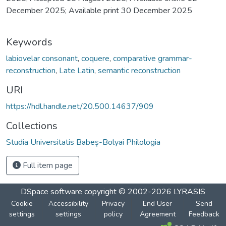
December 2025; Available print 30 December 2025
Keywords
labiovelar consonant
,
coquere
,
comparative grammar-
reconstruction
,
Late Latin
,
semantic reconstruction
URI
https://hdl.handle.net/20.500.14637/909
Collections
Studia Universitatis Babeș-Bolyai Philologia
Full item page
DSpace software
copyright © 2002-2026
LYRASIS
Cookie
Accessibility
Privacy
End User
Send
settings
settings
policy
Agreement
Feedback