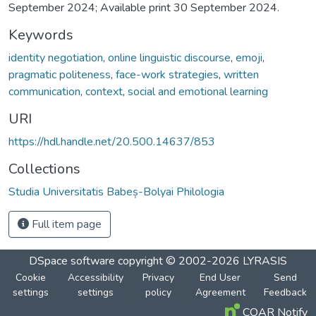
September 2024; Available print 30 September 2024.
Keywords
identity negotiation
,
online linguistic discourse
,
emoji
,
pragmatic politeness
,
face-work strategies
,
written
communication
,
context
,
social and emotional learning
URI
https://hdl.handle.net/20.500.14637/853
Collections
Studia Universitatis Babeș-Bolyai Philologia
Full item page
DSpace software
copyright © 2002-2026
LYRASIS
Cookie
Accessibility
Privacy
End User
Send
settings
settings
policy
Agreement
Feedback
COAR Notify