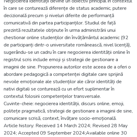
Negocierea identității devine un obiectiv principal în contextul
în care se conturează diferențe de status academic, putere
decizională precum și niveluri diferite de performanță
comunicativă din partea participanților. Studiul de față
prezintă rezultatele obținute în urma administrării unui
chestionar online studenților din învățământul academic (92
de participanți dintr-o universitate românească, nivel licență),
sugerându-se un cadru în care negocierea identității online în
registrul scris include emoji și strategii de gestionare a
imaginii de sine. Propunerea autorilor este aceea de a oferi o
abordare pedagogică a competenței digitale care sprijină
nevoile emoționale ale studenților ale căror identități de
nativi digitali se conturează cu un efort suplimentar în
contextul folosirii competențelor transversale.
Cuvinte-cheie: negocierea identității, discurs online, emoji,
politețe pragmatică, strategii de gestionare a imaginii de sine,
comunicare scrisă, context, învățare socio-emoțională.
Article history: Received 14 March 2024; Revised 28 May
2024; Accepted 09 September 2024;Available online 30