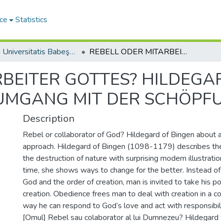
ce
Statistics
Studia Universitatis Babeş-Bolyai Theologia Catholica
REBELL ODER MITARBEITER GOTTES? HILDEGARD VON BINGEN ZU EINEM BEKEHRTEN UMGANG MIT DER SCHÖPFUNG
RBEITER GOTTES? HILDEGA
 UMGANG MIT DER SCHÖPF
Description
Rebel or collaborator of God? Hildegard of Bingen about 
approach. Hildegard of Bingen (1098-1179) describes th
the destruction of nature with surprising modern illustrati
time, she shows ways to change for the better. Instead of 
God and the order of creation, man is invited to take his pos
creation. Obedience frees man to deal with creation in a c
way he can respond to God’s love and act with responsibili
[Omul] Rebel sau colaborator al lui Dumnezeu? Hildegard