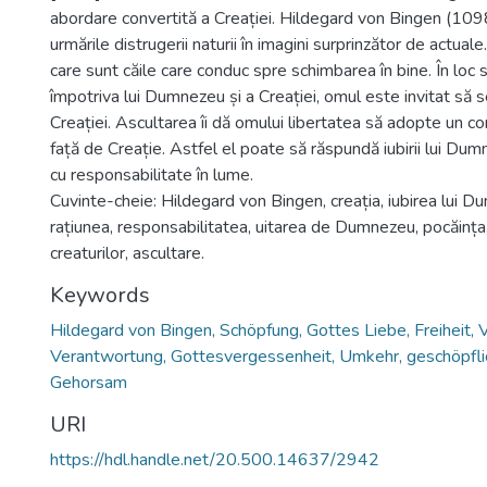
abordare convertită a Creației. Hildegard von Bingen (10
urmările distrugerii naturii în imagini surprinzător de actual
care sunt căile care conduc spre schimbarea în bine. În loc
împotriva lui Dumnezeu și a Creației, omul este invitat să s
Creației. Ascultarea îi dă omului libertatea să adopte un
față de Creație. Astfel el poate să răspundă iubirii lui Du
cu responsabilitate în lume.
Cuvinte-cheie: Hildegard von Bingen, creația, iubirea lui D
rațiunea, responsabilitatea, uitarea de Dumnezeu, pocăința
creaturilor, ascultare.
Keywords
Hildegard von Bingen, Schöpfung, Gottes Liebe, Freiheit, V
Verantwortung, Gottesvergessenheit, Umkehr, geschöpfli
Gehorsam
URI
https://hdl.handle.net/20.500.14637/2942