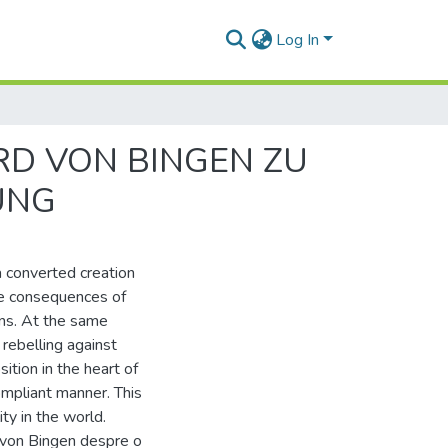
Log In
RD VON BINGEN ZU
UNG
a converted creation
e consequences of
ons. At the same
rebelling against
ition in the heart of
ompliant manner. This
ty in the world.
 von Bingen despre o