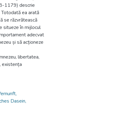
98-1179) descrie
e. Totodată ea arată
 să se răzvrătească
e situeze în mijlocul
 comportament adecvat
mnezeu și să acționeze
umnezeu, libertatea,
, existența
ernunft,
ches Dasein,