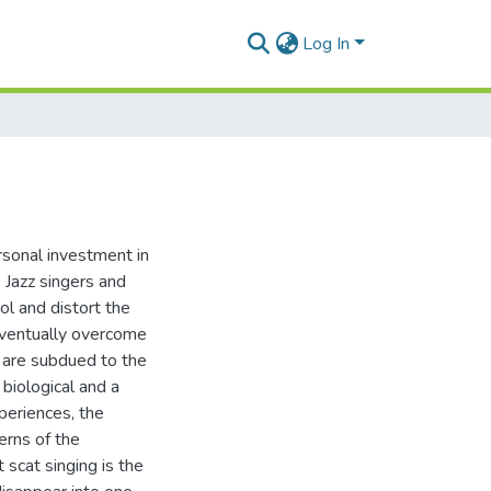
Log In
rsonal investment in
. Jazz singers and
ol and distort the
 eventually overcome
r are subdued to the
 biological and a
periences, the
erns of the
 scat singing is the