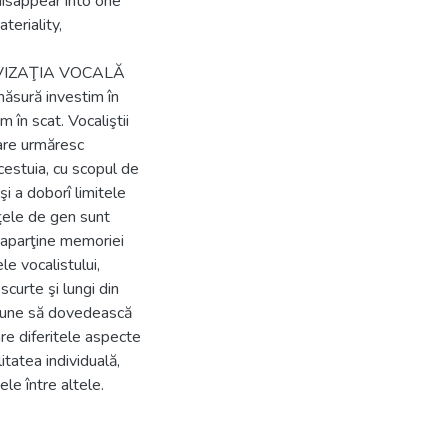
disappear into one
teriality,
VIZAŢIA VOCALĂ
măsură investim în
 în scat. Vocaliştii
care urmăresc
cestuia, cu scopul de
şi a doborî limitele
nţele de gen sunt
l aparţine memoriei
le vocalistului,
scurte şi lungi din
propune să dovedească
are diferitele aspecte
itatea individuală,
le între altele.