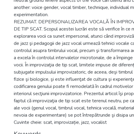
neutral ground where aspects of the voice can blend and 
another: voice gender, vocal timber, technique, individual ma
experimentation.
REZUMAT. DEPERSONALIZAREA VOCALĂ ÎN IMPRO
DE TIP SCAT. Scopul acestei lucrări este să verifice în ce 
explorarea vocii ca sunet impersonal, atunci când improvizăm
de jazz şi pedagogii de jazz vocal urmează tehnici vocale 
controlul asupra timbrului vocal, precum şi transformarea a
a excela în controlul intervalelor microtonale, de a împinge 
vocii. În improvizaţia de tip scat, limitele impuse de difere
subjugate impulsului improvizatoric, de aceea, deşi timbru
fizice şi biologice, şi este influenţat de cultura şi experienţe
codificarea genului poate fi remodelată în cadrul motivelor 
interiorul secţiunii improvizatorice. Prezentul articol îşi 
faptul că improvizaţia de tip scat este terenul neutru, pe c
ale vocii (genul vocal, timbrul vocal, tehnica vocală, material
nevoia de experimentare) se pot întrepătrunde şi disipa une
Cuvinte cheie: scat, improvizație, jazz, vocalist
Keywords