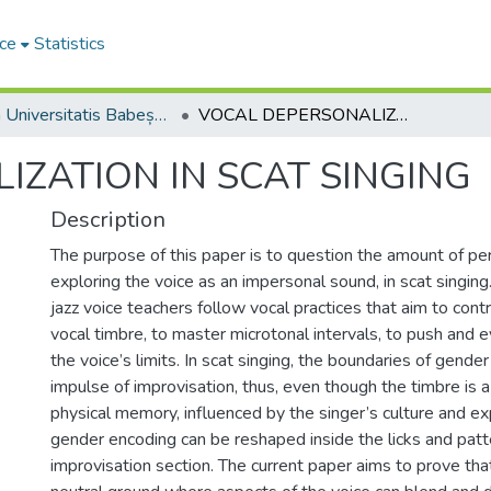
ce
Statistics
Studia Universitatis Babeș-Bolyai Musica
VOCAL DEPERSONALIZATION IN SCAT SINGING
ZATION IN SCAT SINGING
Description
The purpose of this paper is to question the amount of pe
exploring the voice as an impersonal sound, in scat singing
jazz voice teachers follow vocal practices that aim to contr
vocal timbre, to master microtonal intervals, to push and
the voice’s limits. In scat singing, the boundaries of gende
impulse of improvisation, thus, even though the timbre is a
physical memory, influenced by the singer’s culture and ex
gender encoding can be reshaped inside the licks and patt
improvisation section. The current paper aims to prove that