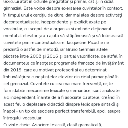
lexicului atât în ciclurile pregătitor și primar, cât și în ciclul
gimnazial. Este vorba despre exersarea cuvintelor în context,
în timpul unui exercițiu de citire, dar mai ales despre activități
decontextualizate, independente și explicit axate pe
vocabular, cu scopul de a organiza și extinde dicționarul
mental al elevilor și a-i ajuta să stăpânească și să folosească
cuvintele prin recontextualizare. Jacqueline Picoche ne
prezintă o astfel de metodă, iar Bruno Germain altele,
pilotate între 2008 și 2016 și parțial valorificate, de altfel, în
documentele ce însoțesc programele franceze de învățământ
din 2019, care au motivat profesorii și au determinat
îmbunătățirea cunoștințelor elevilor din ciclul primar până în
cel gimnazial. Cuvintele cu cea mai mare frecvență, niște
formidabile mecanisme lexicale și semantice, sunt analizate
aici independent, înainte de a fi asociate cu altele, creând, în
acest fel, o deplasare didactică dinspre lexic spre sintaxă și
înapoi - un tip de asociere perfect transferabilă, apoi, asupra
întregului vocabular.
Cuvinte cheie: Asociere lexicală, clasă gramaticală,