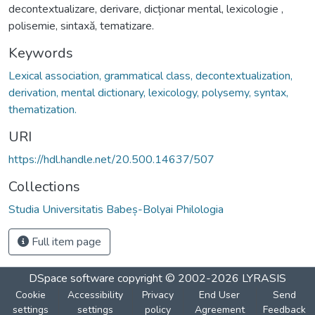
decontextualizare, derivare, dicționar mental, lexicologie ,
polisemie, sintaxă, tematizare.
Keywords
Lexical association, grammatical class, decontextualization,
derivation, mental dictionary, lexicology, polysemy, syntax,
thematization.
URI
https://hdl.handle.net/20.500.14637/507
Collections
Studia Universitatis Babeș-Bolyai Philologia
Full item page
DSpace software
copyright © 2002-2026
LYRASIS
Cookie
Accessibility
Privacy
End User
Send
settings
settings
policy
Agreement
Feedback