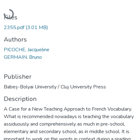
Loading...
Files
2355.pdf
(3.01 MB)
Authors
PICOCHE, Jacqueline
GERMAIN, Bruno
Publisher
Babeș-Bolyai University / Cluj University Press
Description
A Case for a New Teaching Approach to French Vocabulary.
What is recommended nowadays is teaching the vocabulary
assiduously and comprehensively as much in pre-school,
elementary and secondary school, as in middle school. It is
important to work on the words in context during a reading