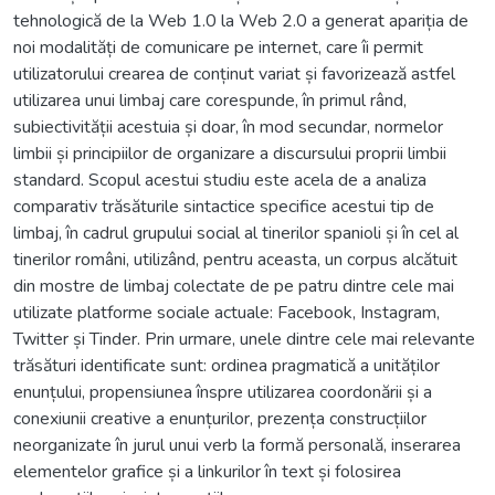
tehnologică de la Web 1.0 la Web 2.0 a generat apariția de
noi modalități de comunicare pe internet, care îi permit
utilizatorului crearea de conținut variat și favorizează astfel
utilizarea unui limbaj care corespunde, în primul rând,
subiectivității acestuia și doar, în mod secundar, normelor
limbii și principiilor de organizare a discursului proprii limbii
standard. Scopul acestui studiu este acela de a analiza
comparativ trăsăturile sintactice specifice acestui tip de
limbaj, în cadrul grupului social al tinerilor spanioli și în cel al
tinerilor români, utilizând, pentru aceasta, un corpus alcătuit
din mostre de limbaj colectate de pe patru dintre cele mai
utilizate platforme sociale actuale: Facebook, Instagram,
Twitter și Tinder. Prin urmare, unele dintre cele mai relevante
trăsături identificate sunt: ordinea pragmatică a unităților
enunțului, propensiunea înspre utilizarea coordonării și a
conexiunii creative a enunțurilor, prezența construcțiilor
neorganizate în jurul unui verb la formă personală, inserarea
elementelor grafice și a linkurilor în text și folosirea