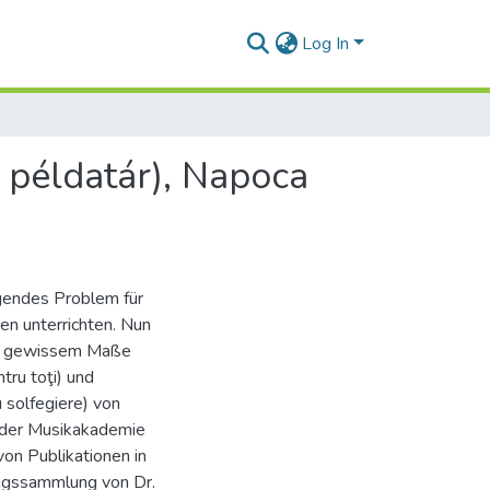
Log In
példatár), Napoca
egendes Problem für
ben unterrichten. Nun
, in gewissem Maße
tru toţi) und
sol­fegiere) von
n der Musikakademie
on Publikationen in
ungssammlung von Dr.