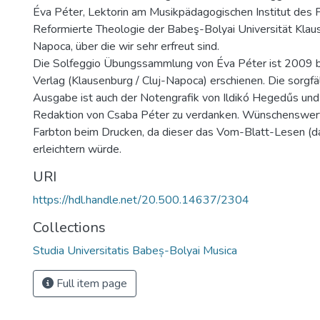
Éva Péter, Lektorin am Musikpädagogischen Institut des F
Reformierte Theologie der Babeş-Bolyai Universität Klaus
Napoca, über die wir sehr erfreut sind.
Die Solfeggio Übungssammlung von Éva Péter ist 2009 
Verlag (Klausenburg / Cluj-Napoca) erschienen. Die sorgfä
Ausgabe ist auch der Notengrafik von Ildikó Hegedűs und
Redaktion von Csaba Péter zu verdanken. Wünschenswert
Farbton beim Drucken, da dieser das Vom-Blatt-Lesen (da
erleichtern würde.
URI
https://hdl.handle.net/20.500.14637/2304
Collections
Studia Universitatis Babeș-Bolyai Musica
Full item page