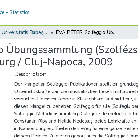
ce
Statistics
Studia Universitatis Babeș-Bolyai Musica
ÉVA PÉTER, Solfeggio Übungssammlung (Szolfézs példatár), Napoca Star Verlag, Klausenburg / Cluj-Napoca, 2009
o Übungssammlung (Szolfézs 
burg / Cluj-Napoca, 2009
Description
Der Mangel an Solfeggio-Publi­kationen stellt ein grundl
Unterrichtskräfte dar, die musikalisches Lesen und Schrei­
versuchen Hoch­schullehrer in Klausenburg, und nicht nur
diesen Mangel zu beheben. Sol­feggio für alle (Solfegiu pen
Solfeggio Melodiensammlung (Culegere de melodii pentru 
Constantin Rîpă und Nelida Nedelcuţ, beide Lehrkräfte a
in Klausenburg, eröffneten den Weg für eine ganze Reihe v
diesem Bereich. Zu diesen gehört auch die Solfeggio Üb