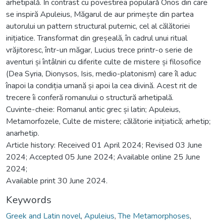
arhetipală. În contrast cu povestirea populară Onos din care
se inspiră Apuleius, Măgarul de aur primește din partea
autorului un pattern structural puternic, cel al călătoriei
inițiatice. Transformat din greșeală, în cadrul unui ritual
vrăjitoresc, într-un măgar, Lucius trece printr-o serie de
aventuri și întâlniri cu diferite culte de mistere și filosofice
(Dea Syria, Dionysos, Isis, medio-platonism) care îl aduc
înapoi la condiția umană și apoi la cea divină. Acest rit de
trecere îi conferă romanului o structură arhetipală.
Cuvinte-cheie: Romanul antic grec și latin; Apuleius,
Metamorfozele, Culte de mistere; călătorie inițiatică; arhetip;
anarhetip.
Article history: Received 01 April 2024; Revised 03 June
2024; Accepted 05 June 2024; Available online 25 June
2024;
Available print 30 June 2024.
Keywords
Greek and Latin novel
,
Apuleius
,
The Metamorphoses
,