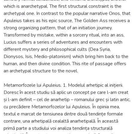
which is anarchetypal. The first structural constraint is the
archetypal one. In contrast to the popular narrative Onos, that
Apuleius takes as his epic source, The Golden Ass receives a
strong organizing pattern, that of an initiation journey.
Transformed by mistake, within a sorcery ritual, into an ass,
Lucius suffers a series of adventures and encounters with
different mystery and philosophical cults (Dea Syria,
Dionysos, Isis, Medio-platonism) which bring him back to the
human, and then divine condition. This rite of passage offers
an archetypal structure to the novel.
Metamorfozele lui Apuleius. 1. Modelul arhetipic al inițierii.
Doresc în acest studiu să aplic un concept pe care l-am creat
și l-am definit – cel de anarhetip – romanului grec și latin antic,
cu precădere Metamorfozelor lui Apuleius. În opinia mea,
textul e marcat de tensiunea dintre două tendințe formale
contrare, una arhetipală cealaltă anarhetipală. În această
primă parte a studiului voi analiza tendința structurală