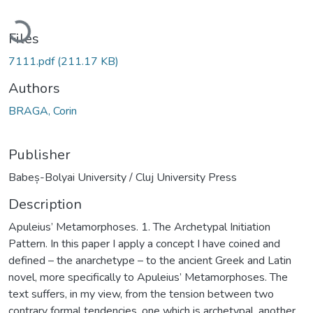
Loading...
Files
7111.pdf
(211.17 KB)
Authors
BRAGA, Corin
Publisher
Babeș-Bolyai University / Cluj University Press
Description
Apuleius’ Metamorphoses. 1. The Archetypal Initiation
Pattern. In this paper I apply a concept I have coined and
defined – the anarchetype – to the ancient Greek and Latin
novel, more specifically to Apuleius’ Metamorphoses. The
text suffers, in my view, from the tension between two
contrary formal tendencies, one which is archetypal, another