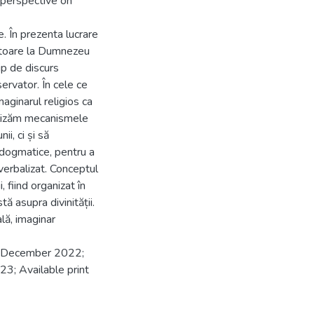
t perspective on
. În prezenta lucrare
itoare la Dumnezeu
ip de discurs
servator. În cele ce
aginarul religios ca
nalizăm mecanismele
i, ci și să
i dogmatice, pentru a
verbalizat. Conceptul
 fiind organizat în
tă asupra divinității.
lă, imaginar
6 December 2022;
3; Available print