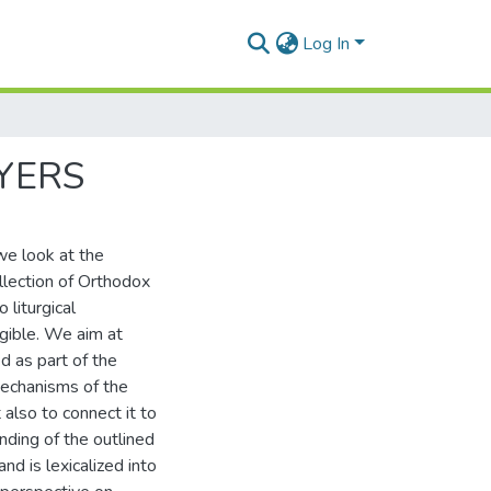
Log In
YERS
we look at the
llection of Orthodox
 liturgical
gible. We aim at
ed as part of the
mechanisms of the
 also to connect it to
nding of the outlined
nd is lexicalized into