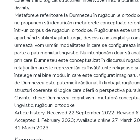
coherent and logical structures, interwoven into a pluralis
divinity.
Metaforele referitoare la Dumnezeu în rugăciunile ortodoxe
ne propunem să identificăm metaforele conceptuale refer
într-un corpus de rugăciuni ortodoxe. Rugăciunea este un t
aparținând sublimbajului liturgic, descris ca intangibil și con
urmează, vom urmări modalitatea în care se configurează im
parte a patrimoniului lingvistic. Nu intenționăm doar să a
prin care Dumnezeu este conceptualizat în discursul rugăciuni
relaționăm aceste reprezentări cu învățăturile religioase ș
înțelege mai bine modul în care este configurat imaginarul 
de Dumnezeu este puternic înrădăcinat în limbajul rugăciunii,
structuri coerente și logice care oferă o perspectivă pluralis
Cuvinte-cheie: Dumnezeu, cognitivism, metaforă conceptua
lingvistic, rugăciuni ortodoxe
Article history: Received 22 September 2022; Revised 
Accepted 1 February 2023; Available online 27 March 202
31 March 2023.
Keywords