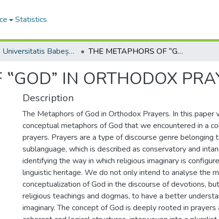
ce
Statistics
Studia Universitatis Babeș-Bolyai Philologia
THE METAPHORS OF ‟GOD” IN ORTHODOX PRAYERS
 ‟GOD” IN ORTHODOX PRA
Description
The Metaphors of God in Orthodox Prayers. In this paper 
conceptual metaphors of God that we encountered in a co
prayers. Prayers are a type of discourse genre belonging to
sublanguage, which is described as conservatory and intan
identifying the way in which religious imaginary is configur
linguistic heritage. We do not only intend to analyse the 
conceptualization of God in the discourse of devotions, but
religious teachings and dogmas, to have a better understa
imaginary. The concept of God is deeply rooted in prayers a