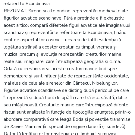
related to Scandinavia.
REZUMAT. Sirene și alte ondine: reprezentări medievale ale
figurilor acvatice scandinave. Fără a pretinde a fi exhaustiv,
acest articol compară diferitele figuri acvatice ale imaginarului
scandinav și reprezentările referitoare la Scandinavia, ținând
cont de aspectul lor cosmic. Lucrarea de față evidențiază
legătura strânsă a acestor creaturi cu timpul, vremea și
muzica, precum și evoluția reprezentării creaturilor marine,
reale sau imaginare, care întruchipează geografia și clima.
Odată cu creștinizarea, aceste creaturi marine tind spre
demonizare și sunt influențate de reprezentările occidentale,
mai ales de cele ale sirenelor din Cântecul Nibelungilor.
Figurile acvatice scandinave se disting după pericolul pe care
îl reprezintă și după tipul de apă în care trăiesc: sărată, dulce
sau mlăștinoasă. Creaturile marine care întruchipează diferite
riscuri sunt analizate în funcție de tipologiile enunțate, printr-o
abordare comparativă care leagă Edda și poveștile transmise
de Xavier Marmier (în special de origine daneză și suedeză).
Datorită legăturilor lor privilegiate cu limbajul și muzica,