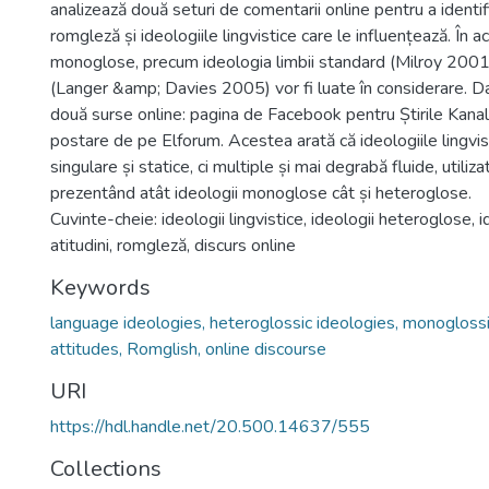
analizează două seturi de comentarii online pentru a identifi
romgleză și ideologiile lingvistice care le influențează. În a
monoglose, precum ideologia limbii standard (Milroy 2001)
(Langer &amp; Davies 2005) vor fi luate în considerare. D
două surse online: pagina de Facebook pentru Știrile Kanal 
postare de pe Elforum. Acestea arată că ideologiile lingvis
singulare și statice, ci multiple și mai degrabă fluide, utilizat
prezentând atât ideologii monoglose cât și heteroglose.
Cuvinte-cheie: ideologii lingvistice, ideologii heteroglose,
atitudini, romgleză, discurs online
Keywords
language ideologies, heteroglossic ideologies, monoglossi
attitudes, Romglish, online discourse
URI
https://hdl.handle.net/20.500.14637/555
Collections