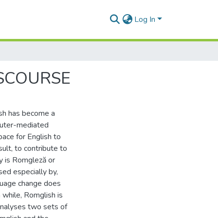
Log In
ISCOURSE
ish has become a
puter-mediated
ace for English to
ult, to contribute to
ty is Romgleză or
sed especially by,
nguage change does
 while, Romglish is
analyses two sets of