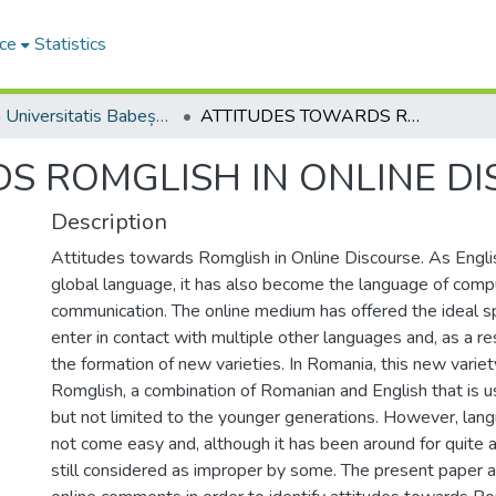
ce
Statistics
Studia Universitatis Babeș-Bolyai Philologia
ATTITUDES TOWARDS ROMGLISH IN ONLINE DISCOURSE
S ROMGLISH IN ONLINE D
Description
Attitudes towards Romglish in Online Discourse. As Engl
global language, it has also become the language of com
communication. The online medium has offered the ideal sp
enter in contact with multiple other languages and, as a res
the formation of new varieties. In Romania, this new varie
Romglish, a combination of Romanian and English that is u
but not limited to the younger generations. However, la
not come easy and, although it has been around for quite a
still considered as improper by some. The present paper 