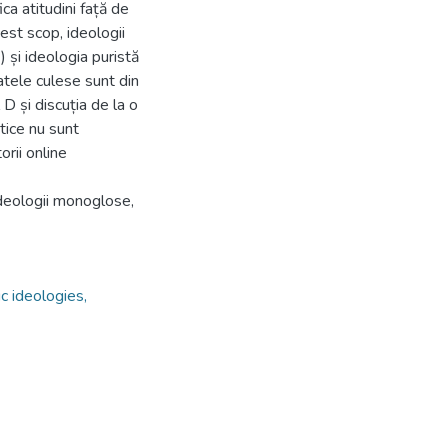
ca atitudini față de
cest scop, ideologii
 și ideologia puristă
atele culese sunt din
D și discuția de la o
tice nu sunt
orii online
 ideologii monoglose,
c ideologies,