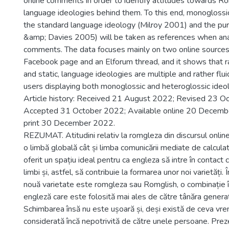
online comments in order to identify attitudes towards R
language ideologies behind them. To this end, monoglossic
the standard language ideology (Milroy 2001) and the pur
&amp; Davies 2005) will be taken as references when ana
comments. The data focuses mainly on two online sources: 
Facebook page and an Elforum thread, and it shows that ra
and static, language ideologies are multiple and rather flu
users displaying both monoglossic and heteroglossic ideol
Article history: Received 21 August 2022; Revised 23 O
Accepted 31 October 2022; Available online 20 Decemb
print 30 December 2022.
REZUMAT. Atitudini relativ la romgleza din discursul onlin
o limbă globală cât și limba comunicării mediate de calculat
oferit un spațiu ideal pentru ca engleza să intre în contact
limbi și, astfel, să contribuie la formarea unor noi varietăți
nouă varietate este romgleza sau Romglish, o combinație î
engleză care este folosită mai ales de către tânăra generaț
Schimbarea însă nu este ușoară și, deși există de ceva vr
considerată încă nepotrivită de către unele persoane. Prez