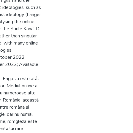
omglish and the
 ideologies, such as
ist ideology (Langer
lysing the online
the Știrile Kanal D
ther than singular
id, with many online
ogies.
ctober 2022;
er 2022; Available
e. Engleza este atât
or. Mediul online a
 cu numeroase alte
. În România, această
ntre română și
ie, dar nu numai.
eme, romgleza este
enta lucrare