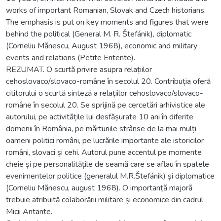
works of important Romanian, Slovak and Czech historians.
The emphasis is put on key moments and figures that were
behind the political (General M. R. Štefánik), diplomatic
(Corneliu Mănescu, August 1968), economic and military
events and relations (Petite Entente).
REZUMAT. O scurtă privire asupra relațiilor
cehoslovaco/slovaco-române în secolul 20. Contribuția oferă
cititorului o scurtă sinteză a relațiilor cehoslovaco/slovaco-
române în secolul 20. Se sprijină pe cercetări arhivistice ale
autorului, pe activitățile lui desfășurate 10 ani în diferite
domenii în România, pe mărturiile strânse de la mai mulți
oameni politici români, pe lucrările importante ale istoricilor
români, slovaci și cehi. Autorul pune accentul pe momente
cheie și pe personalitățile de seamă care se aflau în spatele
evenimentelor politice (generalul M.R.Štefánik) și diplomatice
(Corneliu Mănescu, august 1968). O importanță majoră
trebuie atribuită colaborării militare și economice din cadrul
Micii Antante.