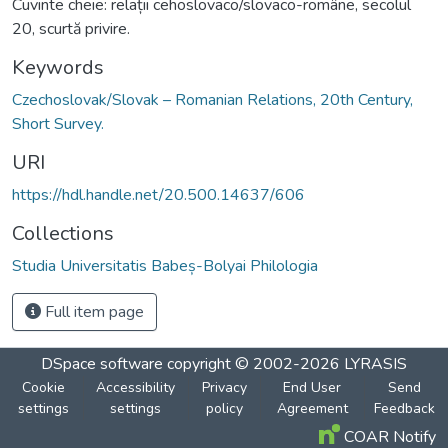
Cuvinte cheie: relații cehoslovaco/slovaco-române, secolul
20, scurtă privire.
Keywords
Czechoslovak/Slovak – Romanian Relations, 20th Century,
Short Survey.
URI
https://hdl.handle.net/20.500.14637/606
Collections
Studia Universitatis Babeș-Bolyai Philologia
Full item page
DSpace software
copyright © 2002-2026
LYRASIS
Cookie
Accessibility
Privacy
End User
Send
settings
settings
policy
Agreement
Feedback
COAR Notify